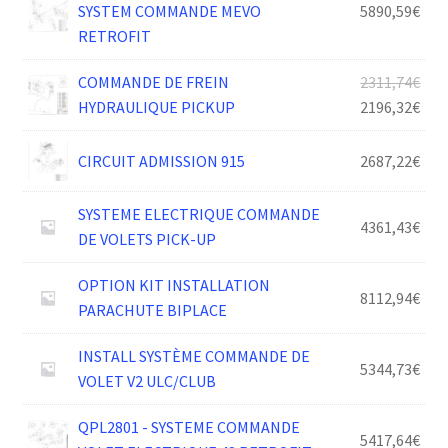
SYSTEM COMMANDE MEVO
5890,59
€
RETROFIT
Le
COMMANDE DE FREIN
2311,74
€
prix
Le
HYDRAULIQUE PICKUP
2196,32
€
init
prix
était
act
CIRCUIT ADMISSION 915
2687,22
€
2311
est :
2196
SYSTEME ELECTRIQUE COMMANDE
4361,43
€
DE VOLETS PICK-UP
OPTION KIT INSTALLATION
8112,94
€
PARACHUTE BIPLACE
INSTALL SYSTÈME COMMANDE DE
5344,73
€
VOLET V2 ULC/CLUB
QPL2801 - SYSTEME COMMANDE
5417,64
€