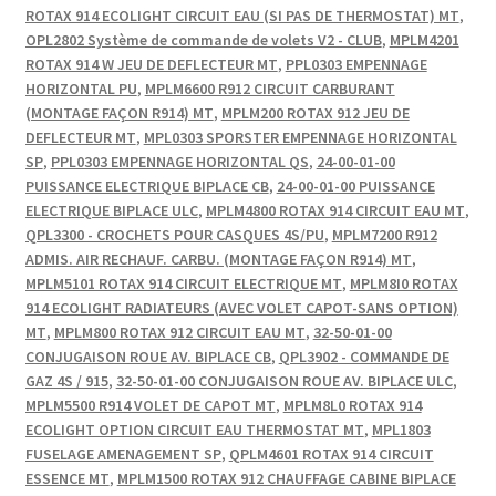
ROTAX 914 ECOLIGHT CIRCUIT EAU (SI PAS DE THERMOSTAT) MT
,
OPL2802 Système de commande de volets V2 - CLUB
,
MPLM4201
ROTAX 914 W JEU DE DEFLECTEUR MT
,
PPL0303 EMPENNAGE
HORIZONTAL PU
,
MPLM6600 R912 CIRCUIT CARBURANT
(MONTAGE FAÇON R914) MT
,
MPLM200 ROTAX 912 JEU DE
DEFLECTEUR MT
,
MPL0303 SPORSTER EMPENNAGE HORIZONTAL
SP
,
PPL0303 EMPENNAGE HORIZONTAL QS
,
24-00-01-00
PUISSANCE ELECTRIQUE BIPLACE CB
,
24-00-01-00 PUISSANCE
ELECTRIQUE BIPLACE ULC
,
MPLM4800 ROTAX 914 CIRCUIT EAU MT
,
QPL3300 - CROCHETS POUR CASQUES 4S/PU
,
MPLM7200 R912
ADMIS. AIR RECHAUF. CARBU. (MONTAGE FAÇON R914) MT
,
MPLM5101 ROTAX 914 CIRCUIT ELECTRIQUE MT
,
MPLM8I0 ROTAX
914 ECOLIGHT RADIATEURS (AVEC VOLET CAPOT-SANS OPTION)
MT
,
MPLM800 ROTAX 912 CIRCUIT EAU MT
,
32-50-01-00
CONJUGAISON ROUE AV. BIPLACE CB
,
QPL3902 - COMMANDE DE
GAZ 4S / 915
,
32-50-01-00 CONJUGAISON ROUE AV. BIPLACE ULC
,
MPLM5500 R914 VOLET DE CAPOT MT
,
MPLM8L0 ROTAX 914
ECOLIGHT OPTION CIRCUIT EAU THERMOSTAT MT
,
MPL1803
FUSELAGE AMENAGEMENT SP
,
QPLM4601 ROTAX 914 CIRCUIT
ESSENCE MT
,
MPLM1500 ROTAX 912 CHAUFFAGE CABINE BIPLACE