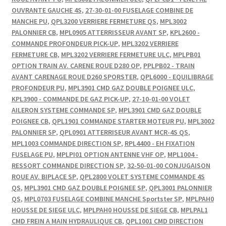
OUVRANTE GAUCHE 4S
,
27-30-01-00 FUSELAGE COMBINE DE
MANCHE PU
,
QPL3200 VERRIERE FERMETURE QS
,
MPL3002
PALONNIER CB
,
MPL0905 ATTERRISSEUR AVANT SP
,
KPL2600 -
COMMANDE PROFONDEUR PICK-UP
,
MPL3202 VERRIERE
FERMETURE CB
,
MPL3202 VERRIERE FERMETURE ULC
,
MPLPB01
OPTION TRAIN AV. CARENE ROUE D280 OP
,
PPLPB02 - TRAIN
AVANT CARENAGE ROUE D260 SPORSTER
,
QPL6000 - EQUILIBRAGE
PROFONDEUR PU
,
MPL3901 CMD GAZ DOUBLE POIGNEE ULC
,
KPL3900 - COMMANDE DE GAZ PICK-UP
,
27-10-01-00 VOLET
AILERON SYSTEME COMMANDE SP
,
MPL3901 CMD GAZ DOUBLE
POIGNEE CB
,
QPL1901 COMMANDE STARTER MOTEUR PU
,
MPL3002
PALONNIER SP
,
QPL0901 ATTERRISEUR AVANT MCR-4S QS
,
MPL1003 COMMANDE DIRECTION SP
,
RPL4400 - EH FIXATION
FUSELAGE PU
,
MPLPI01 OPTION ANTENNE VHF OP
,
MPL1004 -
RESSORT COMMANDE DIRECTION SP
,
32-50-01-00 CONJUGAISON
ROUE AV. BIPLACE SP
,
QPL2800 VOLET SYSTEME COMMANDE 4S
QS
,
MPL3901 CMD GAZ DOUBLE POIGNEE SP
,
QPL3001 PALONNIER
QS
,
MPL0703 FUSELAGE COMBINE MANCHE Sportster SP
,
MPLPAH0
HOUSSE DE SIEGE ULC
,
MPLPAH0 HOUSSE DE SIEGE CB
,
MPLPAL1
CMD FREIN A MAIN HYDRAULIQUE CB
,
QPL1001 CMD DIRECTION