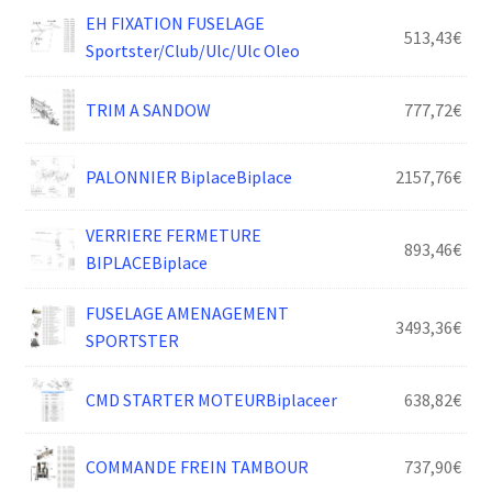
EH FIXATION FUSELAGE
513,43
€
Sportster/Club/Ulc/Ulc Oleo
TRIM A SANDOW
777,72
€
PALONNIER BiplaceBiplace
2157,76
€
VERRIERE FERMETURE
893,46
€
BIPLACEBiplace
FUSELAGE AMENAGEMENT
3493,36
€
SPORTSTER
CMD STARTER MOTEURBiplaceer
638,82
€
COMMANDE FREIN TAMBOUR
737,90
€