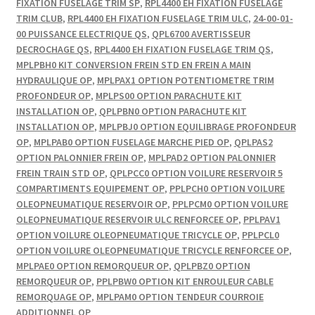
FIXATION FUSELAGE TRIM SP
,
RPL4400 EH FIXATION FUSELAGE
TRIM CLUB
,
RPL4400 EH FIXATION FUSELAGE TRIM ULC
,
24-00-01-
00 PUISSANCE ELECTRIQUE QS
,
QPL6700 AVERTISSEUR
DECROCHAGE QS
,
RPL4400 EH FIXATION FUSELAGE TRIM QS
,
MPLPBH0 KIT CONVERSION FREIN STD EN FREIN A MAIN
HYDRAULIQUE OP
,
MPLPAX1 OPTION POTENTIOMETRE TRIM
PROFONDEUR OP
,
MPLPS00 OPTION PARACHUTE KIT
INSTALLATION OP
,
QPLPBN0 OPTION PARACHUTE KIT
INSTALLATION OP
,
MPLPBJ0 OPTION EQUILIBRAGE PROFONDEUR
OP
,
MPLPAB0 OPTION FUSELAGE MARCHE PIED OP
,
QPLPAS2
OPTION PALONNIER FREIN OP
,
MPLPAD2 OPTION PALONNIER
FREIN TRAIN STD OP
,
QPLPCC0 OPTION VOILURE RESERVOIR 5
COMPARTIMENTS EQUIPEMENT OP
,
PPLPCH0 OPTION VOILURE
OLEOPNEUMATIQUE RESERVOIR OP
,
PPLPCM0 OPTION VOILURE
OLEOPNEUMATIQUE RESERVOIR ULC RENFORCEE OP
,
PPLPAV1
OPTION VOILURE OLEOPNEUMATIQUE TRICYCLE OP
,
PPLPCL0
OPTION VOILURE OLEOPNEUMATIQUE TRICYCLE RENFORCEE OP
,
MPLPAE0 OPTION REMORQUEUR OP
,
QPLPBZ0 OPTION
REMORQUEUR OP
,
PPLPBW0 OPTION KIT ENROULEUR CABLE
REMORQUAGE OP
,
MPLPAM0 OPTION TENDEUR COURROIE
ADDITIONNEL OP