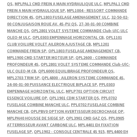
QS
,
MPLPAL1 CMD FREIN A MAIN HYDRAULIQUE ULC
,
MPLPAL1 CMD
FREIN A MAIN HYDRAULIQUE SP
,
MPL1004 - RESSORT COMMANDE
DIRECTION 4S
,
OPL1803 FUSELAGE AMENAGEMENT ULC
,
32-50-02-
00 CONJUGAISON ROUE AV. 4S-PU QS
,
27-30-01-00 COMBINE
MANCHE QS
,
OPL2801 VOLET SYSTEME COMMANDE Club-UlC-ULC
OLEO-M ULC
,
OPL0303 EMPENNAGE HORIZONTAL CB
,
OPL1101
CLUB VOILURE VOLET AILERON AJUSTAGE CB
,
MPL1201
COMMANDE FREIN SP
,
OPL1803 FUSELAGE AMENAGEMENT CB
,
MPL1900 CMD STARTER MOTEUR SP
,
QPL2600 - COMMANDE
PROFONDEUR 4S
,
OPL2801 VOLET SYSTEME COMMANDE Club-UlC-
ULC OLEO-M CB
,
QPL6000 EQUILIBRAGE PROFONDEUR QS
,
MPL2703 TRIM SP
,
QPL4800 - AILERON SYSTEME COMMANDE 4S
,
24-00-01-00 PUISSANCE ELECTRIQUE BIPLACE SP
,
PPL0303
EMPENNAGE HORIZONTAL ULC
,
MPLP701 OPTION CIRCUIT
ESSENCE VOILURE OP
,
QPL1901 CDM STARTER QS
,
PPL0702
FUSELAGE COMBINE MANCHE ULC
,
PPL0702 FUSELAGE COMBINE
MANCHE CB
,
OPLPBV0 OPTION AVERTISSEUR DECROCHAGE OP
,
MPLPAH0 HOUSSE DE SIEGE SP
,
QPL3901 CMD GAZ QS
,
PPL0905
ATTERRISSEUR AVANT CARBONE ULC
,
MPL4401 EH FIXATION
FUSELAGE SP
,
QPL1902 - CONSOLE CENTRALE 4S 915
,
RPL4400 EH