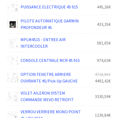
PUISSANCE ELECTRIQUE 4S 915
445,26
€
PILOTE AUTOMATIQUE GARMIN
433,35
€
PROFONDEUR 4S
MPLM4515 - ENTREE AIR
581,05
€
INTERCOOLER
CONSOLE CENTRALE MCR 4S 915
974,63
€
Le
OPTION FENETRE ARRIERE
4728,86
€
prix
Le
OUVRANTE 4S/Pick-Up GAUCHE
4492,42
€
init
prix
VOLET AILERON SYSTEM
était
act
3330,59
€
COMMANDE MEVO RETROFIT
4728
est :
4492
VERROU VERRIERE MONO POINT
1239,84
€