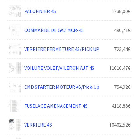
PALONNIER 4S
1738,00
€
COMMANDE DE GAZ MCR-4S
496,71
€
VERRIERE FERMETURE 4S/PICK UP
723,44
€
VOILURE VOLET/AILERON AJT 4S
11010,47
€
CMD STARTER MOTEUR 4S/Pick-Up
754,92
€
FUSELAGE AMENAGEMENT 4S
4118,88
€
VERRIERE 4S
10402,52
€