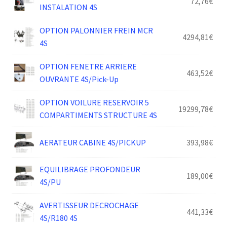
72,76
€
INSTALATION 4S
OPTION PALONNIER FREIN MCR
4294,81
€
4S
OPTION FENETRE ARRIERE
463,52
€
OUVRANTE 4S/Pick-Up
OPTION VOILURE RESERVOIR 5
19299,78
€
COMPARTIMENTS STRUCTURE 4S
AERATEUR CABINE 4S/PICKUP
393,98
€
EQUILIBRAGE PROFONDEUR
189,00
€
4S/PU
AVERTISSEUR DECROCHAGE
441,33
€
4S/R180 4S