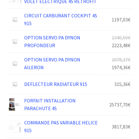
VOLET ELECTRIQUE 4S RETROFIT
CIRCUIT CARBURANT COCKPIT 4S
1197,03
€
915
Le
OPTION SERVO PA DYNON
2340,50
€
prix
Le
PROFONDEUR
2223,48
€
init
prix
Le
OPTION SERVO PA DYNON
2078,27
€
était
act
prix
Le
AILERON
1974,36
€
2340
est :
init
prix
2223
était
act
DEFLECTEUR RADIATEUR 915
315,36
€
2078
est :
1974
FORFAIT INSTALLATION
25737,70
€
PARACHUTE 4S
COMMANDE PAS VARIABLE HELICE
3817,83
€
915