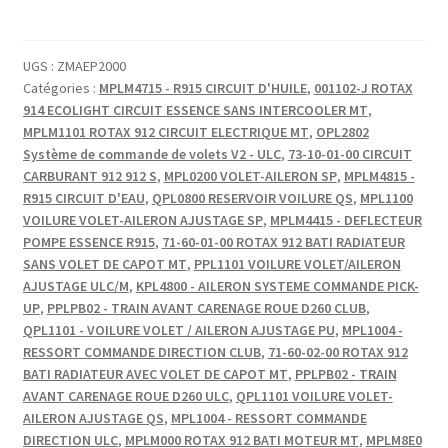
ECROU
FREIN
NYLON
UGS :
ZMAEP2000
Catégories :
MPLM4715 - R915 CIRCUIT D'HUILE
,
001102-J ROTAX
HAUT
914 ECOLIGHT CIRCUIT ESSENCE SANS INTERCOOLER MT
,
M4
MPLM1101 ROTAX 912 CIRCUIT ELECTRIQUE MT
,
OPL2802
Système de commande de volets V2 - ULC
,
73-10-01-00 CIRCUIT
CARBURANT 912 912 S
,
MPL0200 VOLET-AILERON SP
,
MPLM4815 -
R915 CIRCUIT D'EAU
,
QPL0800 RESERVOIR VOILURE QS
,
MPL1100
VOILURE VOLET-AILERON AJUSTAGE SP
,
MPLM4415 - DEFLECTEUR
POMPE ESSENCE R915
,
71-60-01-00 ROTAX 912 BATI RADIATEUR
SANS VOLET DE CAPOT MT
,
PPL1101 VOILURE VOLET/AILERON
AJUSTAGE ULC/M
,
KPL4800 - AILERON SYSTEME COMMANDE PICK-
UP
,
PPLPB02 - TRAIN AVANT CARENAGE ROUE D260 CLUB
,
QPL1101 - VOILURE VOLET / AILERON AJUSTAGE PU
,
MPL1004 -
RESSORT COMMANDE DIRECTION CLUB
,
71-60-02-00 ROTAX 912
BATI RADIATEUR AVEC VOLET DE CAPOT MT
,
PPLPB02 - TRAIN
AVANT CARENAGE ROUE D260 ULC
,
QPL1101 VOILURE VOLET-
AILERON AJUSTAGE QS
,
MPL1004 - RESSORT COMMANDE
DIRECTION ULC
,
MPLM000 ROTAX 912 BATI MOTEUR MT
,
MPLM8E0