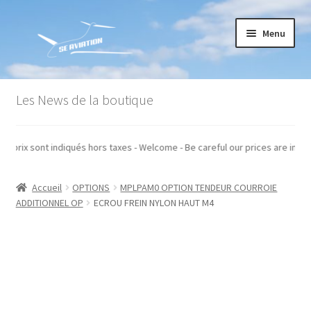
Aller
Aller
Menu
à
au
la
contenu
navigation
Accueil
Les News de la boutique
Commande
s - Attention nos prix sont indiqués hors taxes - Welcome - Be careful our p
Conditions générales de vente
Accueil
OPTIONS
MPLPAM0 OPTION TENDEUR COURROIE
Mon compte
ADDITIONNEL OP
ECROU FREIN NYLON HAUT M4
Paiement
Panier
Recommandations techniques