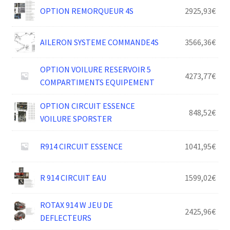
OPTION REMORQUEUR 4S
2925,93
€
AILERON SYSTEME COMMANDE4S
3566,36
€
OPTION VOILURE RESERVOIR 5
4273,77
€
COMPARTIMENTS EQUIPEMENT
OPTION CIRCUIT ESSENCE
848,52
€
VOILURE SPORSTER
R914 CIRCUIT ESSENCE
1041,95
€
R 914 CIRCUIT EAU
1599,02
€
ROTAX 914 W JEU DE
2425,96
€
DEFLECTEURS