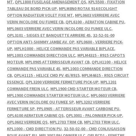
MT
,
QPL1800 FUSELAGE AMENAGEMENT QS
,
KPL5500 - FIXATION
TABLEAU DE BORD PICK-UP
,
MPLM8N0 ROTAX 914 ECOLIGHT
OPTION RADIATEUR VOLET FIXE MT
,
MPL0603 VERRIERE AVEC
VERIN INCOLORE OU FUMEE CB
,
QPL6100 - AERATION CABINE PU
,
MPL0603 VERRIERE AVEC VERIN INCOLORE OU FUMEE ULC
,
QPL3101 - SIEGES ET BANQUETTE ARRIERE 4S
,
32-52-01-00
OPTION ANTI-SHIMMY JAMBE AV. OP
,
KPL0600 - VERRIERE PICK-
UP
,
MPLH1000 - HELICE COMMANDE PAS VARIABLE BIPLACE
,
MPL1003 COMMANDE DIRECTION ULC
,
MPLM4315 - R915 CAPOTS
MOTEUR
,
MPL0905 ATTERRISSEUR AVANT CB
,
QPLH1100 - HELICE
COMMANDE PAS VARIABLE 4S
,
MPL1003 COMMANDE DIRECTION
CB
,
QPLH1115 - HELICE CMD PV 4S/R915
,
MPLM4615 - R915 CIRCUIT
ESSENCE
,
QPL3200 VERRIERE FERMETURE PICK-UP
,
MPL1201
COMMANDE FREIN ULC
,
MPL1900 CMD STARTER MOTEUR CB
,
MPL1900 COMMANDE STARTER MOTEUR ULC
,
MPL0603 VERRIERE
AVEC VERIN INCOLORE OU FUMEE SP
,
MPL3202 VERRIERE
FERMETURE SP
,
PPL0905 - ATTERISSEUR AVANT CARBONE PU
,
QPL6100 AERATEUR CABINE QS
,
QPL3001 - PALONNIER PICK-UP
,
QPL0602 VERRIERE QS
,
MPL2703 TRIM CB
,
MPL2703 TRIM ULC
,
KPL1000 - CMD DIRECTION PU
,
32-50-02-00 - CMD CONJUGAISON
ROUE AVANT PU
,
MPL3002 PALONNIER ULC
,
QPLPCD1 - FENETRE