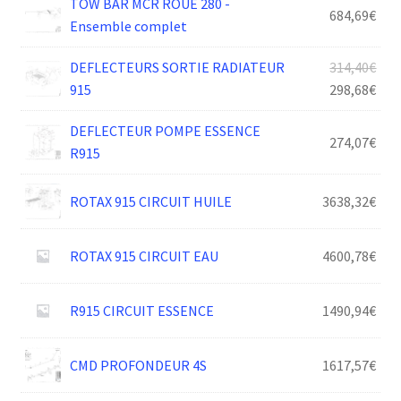
TOW BAR MCR ROUE 280 -
684,69
€
Ensemble complet
Le
DEFLECTEURS SORTIE RADIATEUR
314,40
€
prix
Le
915
298,68
€
init
prix
DEFLECTEUR POMPE ESSENCE
était
act
274,07
€
R915
314,
est :
298,
ROTAX 915 CIRCUIT HUILE
3638,32
€
ROTAX 915 CIRCUIT EAU
4600,78
€
R915 CIRCUIT ESSENCE
1490,94
€
CMD PROFONDEUR 4S
1617,57
€