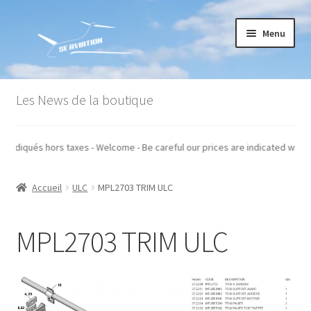
Aller
Aller
Menu
à
au
la
contenu
navigation
Accueil
Les News de la boutique
Commande
os prix sont indiqués hors taxes - Welcome - Be careful our prices are indic
Conditions générales de vente
Accueil
ULC
MPL2703 TRIM ULC
Mon compte
Paiement
MPL2703 TRIM ULC
Panier
Recommandations techniques