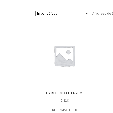
Affichage de 
CABLE INOX D1.6 /CM
C
0,21
€
REF: ZMACB7800