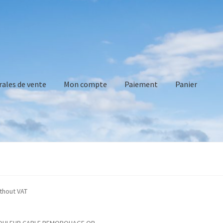
rales de vente
Mon compte
Paiement
Panier
vente
Mon compte
Paiement
Panier
Recommandations technique
e indicated without VAT