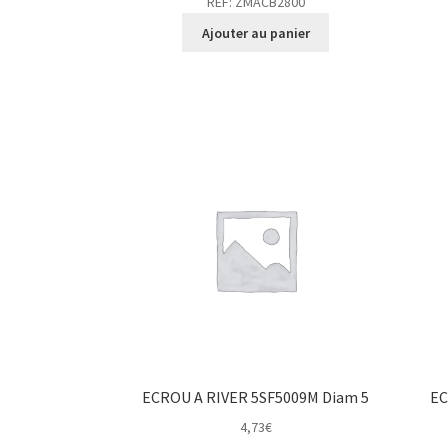
REF: ZMACB2800
Ajouter au panier
ECROU A RIVER 5SF5009M Diam 5
EC
4,73
€