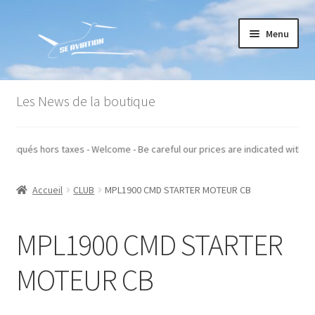
Aller
Aller
Menu
à
au
la
contenu
navigation
Accueil
Les News de la boutique
Commande
os prix sont indiqués hors taxes - Welcome - Be careful our prices are indic
Conditions générales de vente
Accueil
CLUB
MPL1900 CMD STARTER MOTEUR CB
Mon compte
Paiement
MPL1900 CMD STARTER
Panier
MOTEUR CB
Recommandations techniques