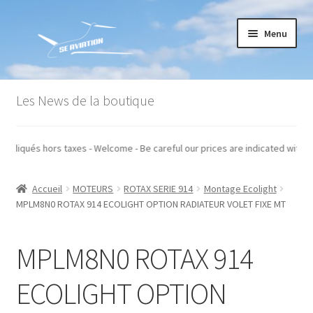
Aller
Aller
Menu
à
au
la
contenu
navigation
Accueil
Les News de la boutique
Commande
os prix sont indiqués hors taxes - Welcome - Be careful our prices are indi
Conditions générales de vente
Accueil
MOTEURS
ROTAX SERIE 914
Montage Ecolight
Mon compte
MPLM8N0 ROTAX 914 ECOLIGHT OPTION RADIATEUR VOLET FIXE MT
Paiement
MPLM8N0 ROTAX 914
Panier
ECOLIGHT OPTION
Recommandations techniques