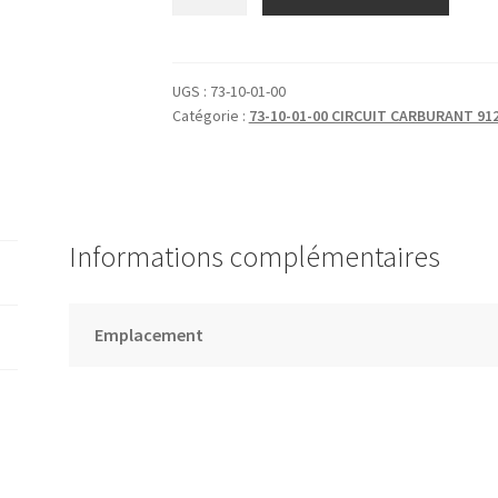
de
CIRCUIT
CARBURANT
MOTEUR
UGS :
73-10-01-00
Catégorie :
73-10-01-00 CIRCUIT CARBURANT 912
BIPLACE/912
Informations complémentaires
Emplacement