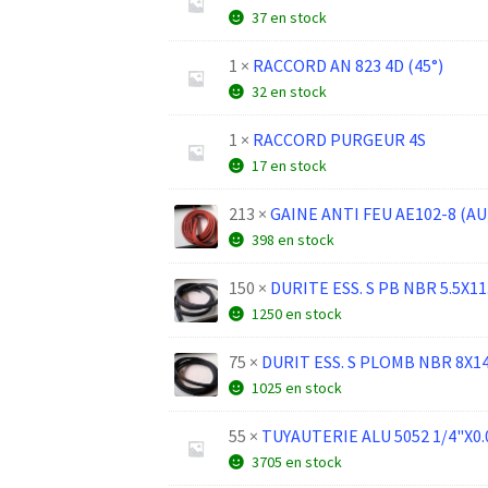
37 en stock
1 ×
RACCORD AN 823 4D (45°)
32 en stock
1 ×
RACCORD PURGEUR 4S
17 en stock
213 ×
GAINE ANTI FEU AE102-8 (AU
398 en stock
150 ×
DURITE ESS. S PB NBR 5.5X11
1250 en stock
75 ×
DURIT ESS. S PLOMB NBR 8X14
1025 en stock
55 ×
TUYAUTERIE ALU 5052 1/4"X0.
3705 en stock