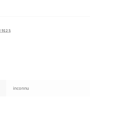
 912 S
inconnu