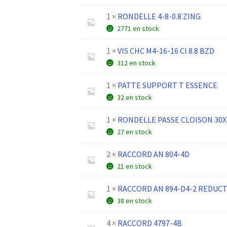
1 ×
RONDELLE 4-8-0.8 ZING
2771 en stock
1 ×
VIS CHC M4-16-16 Cl 8.8 BZD
312 en stock
1 ×
PATTE SUPPORT T ESSENCE
32 en stock
1 ×
RONDELLE PASSE CLOISON 30X
27 en stock
2 ×
RACCORD AN 804-4D
21 en stock
1 ×
RACCORD AN 894-D4-2 REDUC
38 en stock
4 ×
RACCORD 4797-4B