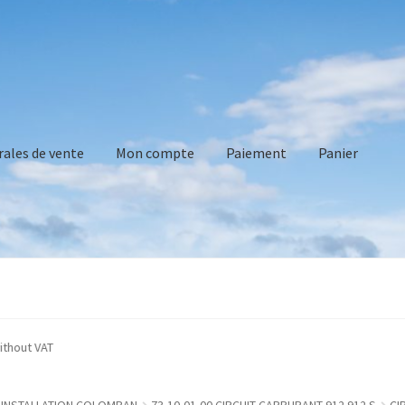
rales de vente
Mon compte
Paiement
Panier
vente
Mon compte
Paiement
Panier
Recommandations technique
e indicated without VAT