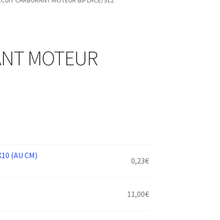
RCUIT CARBURANT MOTEUR BIPLACE/912
ANT MOTEUR
10 (AU CM)
0,23
€
11,00
€