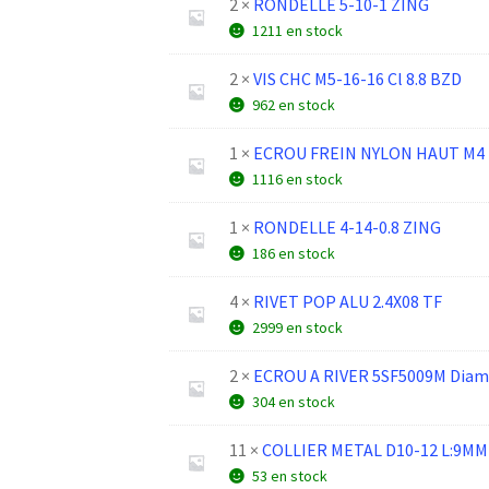
2 ×
RONDELLE 5-10-1 ZING
1211 en stock
2 ×
VIS CHC M5-16-16 Cl 8.8 BZD
962 en stock
1 ×
ECROU FREIN NYLON HAUT M4
1116 en stock
1 ×
RONDELLE 4-14-0.8 ZING
186 en stock
4 ×
RIVET POP ALU 2.4X08 TF
2999 en stock
2 ×
ECROU A RIVER 5SF5009M Diam
304 en stock
11 ×
COLLIER METAL D10-12 L:9MM
53 en stock