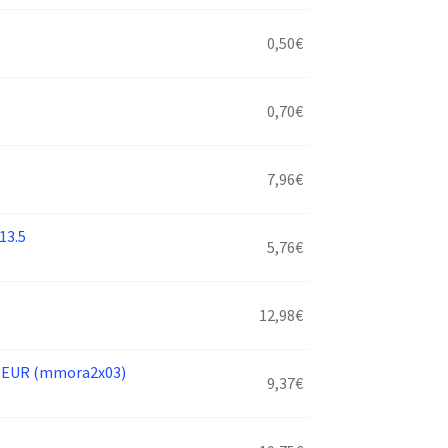
0,50
€
0,70
€
7,96
€
13.5
5,76
€
12,98
€
TEUR (mmora2x03)
9,37
€