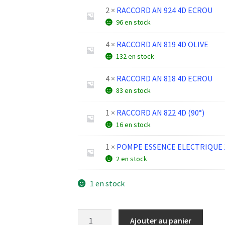
2 ×
RACCORD AN 924 4D ECROU
96 en stock
4 ×
RACCORD AN 819 4D OLIVE
132 en stock
4 ×
RACCORD AN 818 4D ECROU
83 en stock
1 ×
RACCORD AN 822 4D (90°)
16 en stock
1 ×
POMPE ESSENCE ELECTRIQUE 
2 en stock
1 en stock
quantité
Ajouter au panier