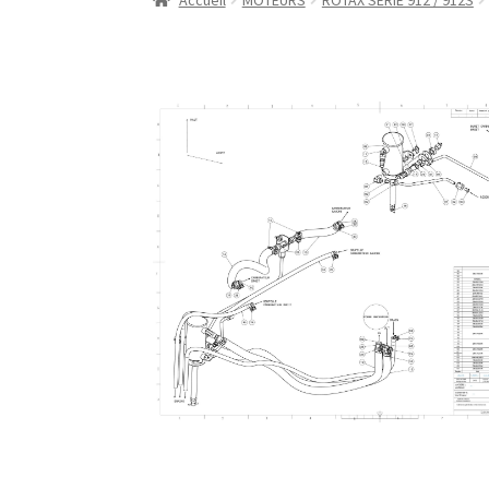
Accueil
MOTEURS
ROTAX SERIE 912 / 912S