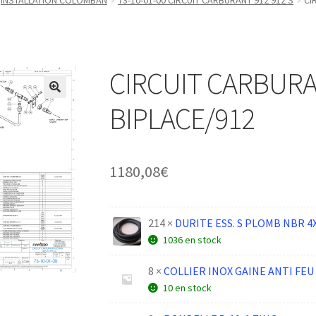
INSTALLATION COLOMBAN
73-10-01-00 CIRCUIT CARBURANT 912 912 S
CI
CIRCUIT CARBUR
BIPLACE/912
1180,08
€
214 ×
DURITE ESS. S PLOMB NBR 4X
1036 en stock
8 ×
COLLIER INOX GAINE ANTI FEU
10 en stock