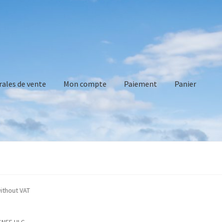
rales de vente
Mon compte
Paiement
Panier
vente
Mon compte
Paiement
Panier
Recommandations technique
ndicated without VAT