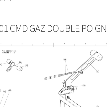
GNEE ULC
01 CMD GAZ DOUBLE POIGN