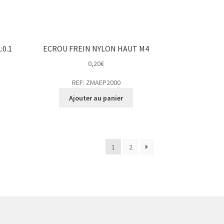
:0.1
ECROU FREIN NYLON HAUT M4
0,20
€
REF: ZMAEP2000
Ajouter au panier
1
2