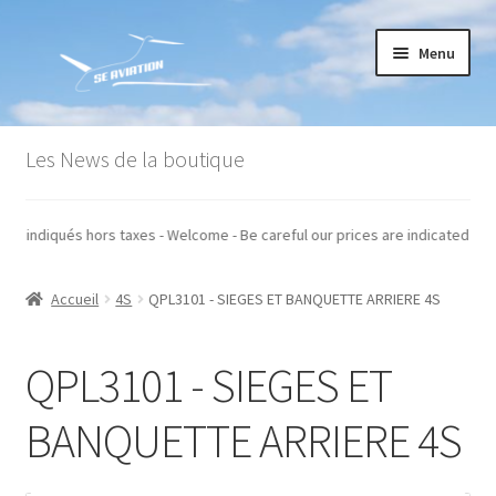
Aller
Aller
Menu
à
au
la
contenu
navigation
Accueil
Les News de la boutique
Commande
 nos prix sont indiqués hors taxes - Welcome - Be careful our prices are in
Conditions générales de vente
Accueil
4S
QPL3101 - SIEGES ET BANQUETTE ARRIERE 4S
Mon compte
Paiement
QPL3101 - SIEGES ET
Panier
BANQUETTE ARRIERE 4S
Recommandations techniques