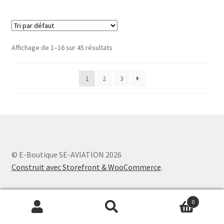
Affichage de 1–16 sur 45 résultats
1
2
3
© E-Boutique SE-AVIATION 2026
Construit avec Storefront & WooCommerce
.
0
Recherche
Recherche