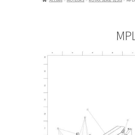
Accueil
MOTEURS
ROTAX SERIE 915IS
MPLM
MPL