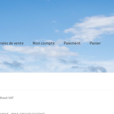
rales de vente
Mon compte
Paiement
Panier
vente
Mon compte
Paiement
Panier
Recommandations technique
 indicated without VAT