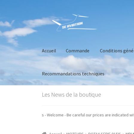
Aller
Aller
à
au
la
contenu
navigation
Accueil
Commande
Conditions géné
Recommandations techniques
Accueil
Commande
Conditions générales de 
Les News de la boutique
ion nos prix sont indiqués hors taxes - Welcome - Be careful our prices are