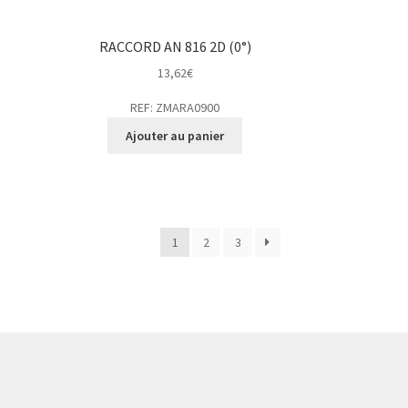
RACCORD AN 816 2D (0°)
13,62
€
REF: ZMARA0900
Ajouter au panier
1
2
3