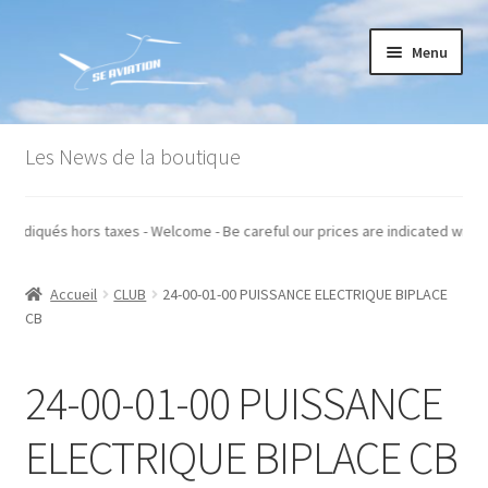
Aller
Aller
Menu
à
au
la
contenu
navigation
Accueil
Les News de la boutique
Commande
 nos prix sont indiqués hors taxes - Welcome - Be careful our prices are ind
Conditions générales de vente
Accueil
CLUB
24-00-01-00 PUISSANCE ELECTRIQUE BIPLACE
Mon compte
CB
Paiement
24-00-01-00 PUISSANCE
Panier
ELECTRIQUE BIPLACE CB
Recommandations techniques