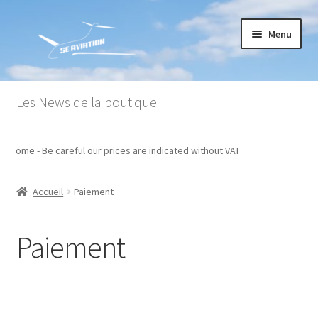
Aller
Aller
Menu
à
au
la
contenu
navigation
Accueil
Les News de la boutique
Commande
 Welcome - Be careful our prices are indicated without VAT
Conditions générales de vente
Accueil
Paiement
Mon compte
Paiement
Paiement
Panier
Recommandations techniques