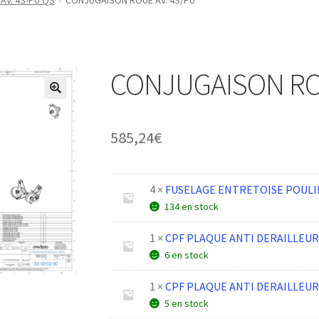
AV. 4S-PU QS
CONJUGAISON ROUE AV. 4S/PU
CONJUGAISON RO
585,24
€
4 ×
FUSELAGE ENTRETOISE POULIE 
134 en stock
1 ×
CPF PLAQUE ANTI DERAILLEUR
6 en stock
1 ×
CPF PLAQUE ANTI DERAILLEUR
5 en stock