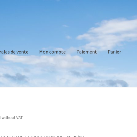
rales de vente
Mon compte
Paiement
Panier
vente
Mon compte
Paiement
Panier
Recommandations technique
re indicated without VAT