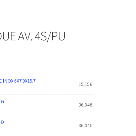
UE AV. 4S/PU
INOX 6X7.9X15.7
15,15
€
 G
36,04
€
 D
36,04
€