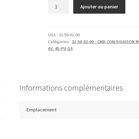
quantité
Ajouter au panier
de
CONJUGAISON
ROUE
AV.
UGS :
32-50-02-00
Catégories :
32-50-02-00 - CMD CONJUGAISON 
4S/PU
AV. 4S-PU QS
Informations complémentaires
Emplacement