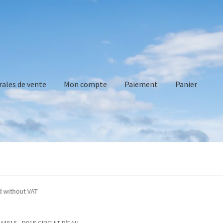
rales de vente
Mon compte
Paiement
Panier
vente
Mon compte
Paiement
Panier
Recommandations technique
re indicated without VAT