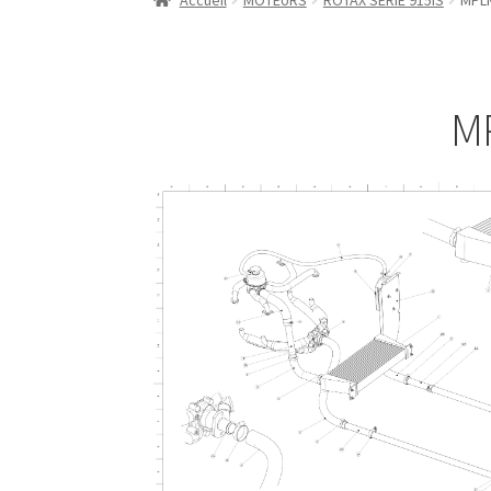
Accueil
MOTEURS
ROTAX SERIE 915IS
MPLM
MP