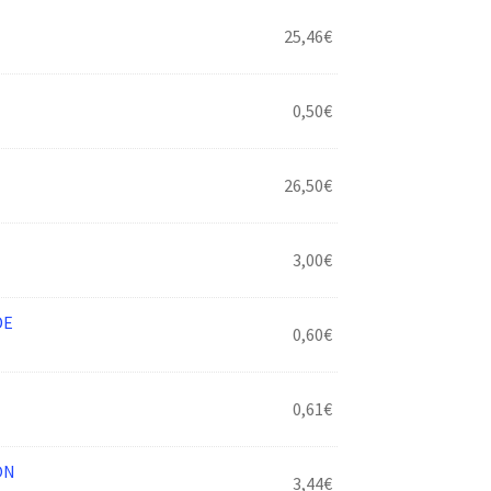
25,46
€
0,50
€
26,50
€
3,00
€
DE
0,60
€
0,61
€
ON
3,44
€