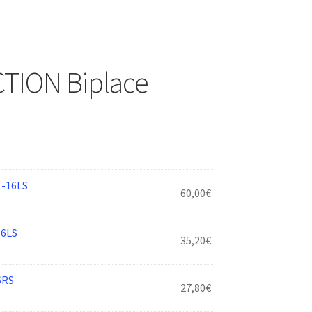
ION Biplace
-16LS
60,00
€
6LS
35,20
€
6RS
27,80
€