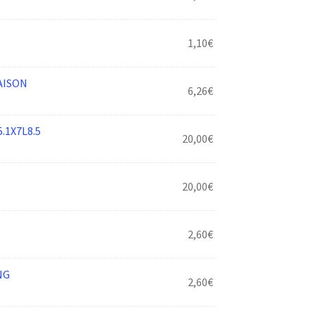
1,10
€
AISON
6,26
€
.1X7L8.5
20,00
€
20,00
€
2,60
€
NG
2,60
€