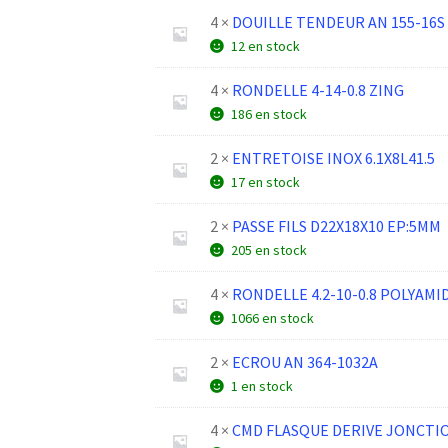
4 ×
DOUILLE TENDEUR AN 155-16S
12 en stock
4 ×
RONDELLE 4-14-0.8 ZING
186 en stock
2 ×
ENTRETOISE INOX 6.1X8L41.5
17 en stock
2 ×
PASSE FILS D22X18X10 EP:5MM
205 en stock
4 ×
RONDELLE 4.2-10-0.8 POLYAMI
1066 en stock
2 ×
ECROU AN 364-1032A
1 en stock
4 ×
CMD FLASQUE DERIVE JONCTI