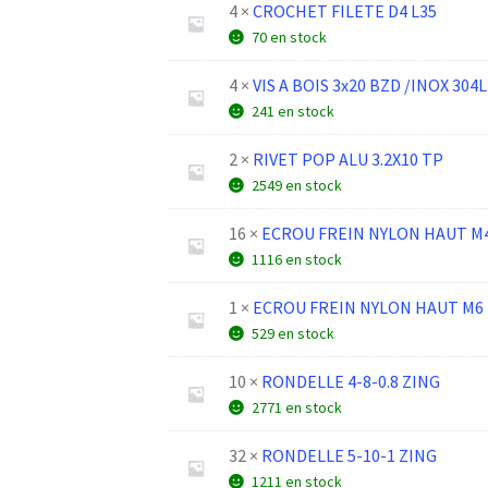
4 ×
CROCHET FILETE D4 L35
70 en stock
4 ×
VIS A BOIS 3x20 BZD /INOX 304L
241 en stock
2 ×
RIVET POP ALU 3.2X10 TP
2549 en stock
16 ×
ECROU FREIN NYLON HAUT M
1116 en stock
1 ×
ECROU FREIN NYLON HAUT M6 
529 en stock
10 ×
RONDELLE 4-8-0.8 ZING
2771 en stock
32 ×
RONDELLE 5-10-1 ZING
1211 en stock