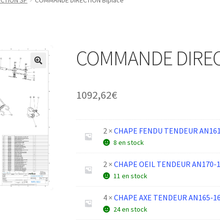
CTION SP
COMMANDE DIRECTION Biplace
COMMANDE DIRECT
1092,62
€
2 ×
CHAPE FENDU TENDEUR AN161
8 en stock
2 ×
CHAPE OEIL TENDEUR AN170-1
11 en stock
4 ×
CHAPE AXE TENDEUR AN165-1
24 en stock