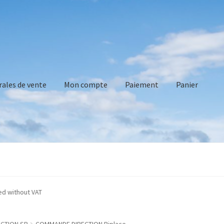
rales de vente
Mon compte
Paiement
Panier
vente
Mon compte
Paiement
Panier
Recommandations technique
es are indicated without VAT