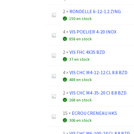
2 ×
RONDELLE 6-12-1.2 ZING
150 en stock
4 ×
VIS POELIER 4-20 INOX
858 en stock
2 ×
VIS FHC 4X35 BZD
37 en stock
4 ×
VIS CHC M4-12-12 CL 8.8 BZD
488 en stock
2 ×
VIS CHC M4-35-20 Cl 8.8 BZD
268 en stock
15 ×
ECROU CRENEAU HK5
306 en stock
1 ×
VIS CHC M6-100-24 CL 8.8 BZD