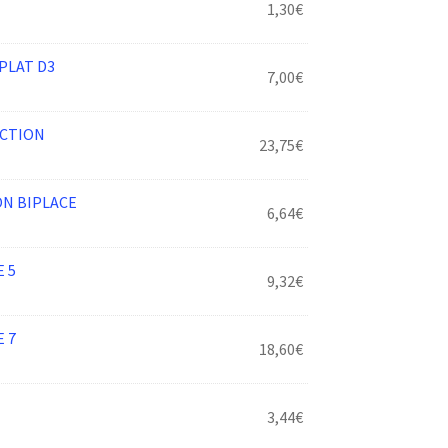
1,30
€
PLAT D3
7,00
€
ACTION
23,75
€
ON BIPLACE
6,64
€
 5
9,32
€
 7
18,60
€
3,44
€