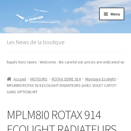
Aller
Aller
Menu
à
au
la
contenu
navigation
Accueil
Les News de la boutique
Commande
 prix sont indiqués hors taxes - Welcome - Be careful our prices are indicat
Conditions générales de vente
Accueil
MOTEURS
ROTAX SERIE 914
Montage Ecolight
Mon compte
MPLM8I0 ROTAX 914 ECOLIGHT RADIATEURS (AVEC VOLET CAPOT-
SANS OPTION) MT
Paiement
MPLM8I0 ROTAX 914
Panier
ECOLIGHT RADIATEURS
Recommandations techniques