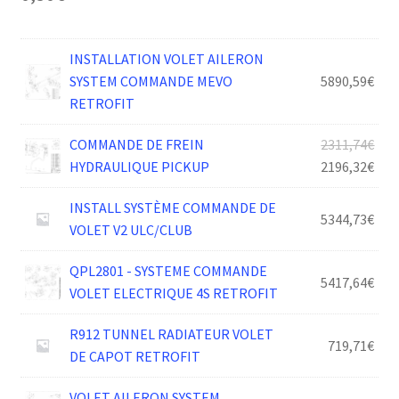
INSTALLATION VOLET AILERON
SYSTEM COMMANDE MEVO
5890,59
€
RETROFIT
Le
COMMANDE DE FREIN
2311,74
€
prix
Le
HYDRAULIQUE PICKUP
2196,32
€
init
prix
INSTALL SYSTÈME COMMANDE DE
était
act
5344,73
€
VOLET V2 ULC/CLUB
2311
est :
2196
QPL2801 - SYSTEME COMMANDE
5417,64
€
VOLET ELECTRIQUE 4S RETROFIT
R912 TUNNEL RADIATEUR VOLET
719,71
€
DE CAPOT RETROFIT
VOLET AILERON SYSTEM