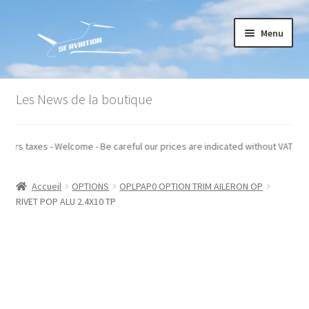
Aller
Aller
Menu
à
au
la
contenu
navigation
Accueil
Les News de la boutique
Commande
ndiqués hors taxes - Welcome - Be careful our prices are indicated without 
Conditions générales de vente
Accueil
OPTIONS
OPLPAP0 OPTION TRIM AILERON OP
Mon compte
RIVET POP ALU 2.4X10 TP
Paiement
Panier
Recommandations techniques