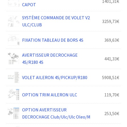
1401,31
€
CAPOT
SYSTÈME COMMANDE DE VOLET V2
3259,73
€
ULC/CLUB
FIXATION TABLEAU DE BORS 4S
369,63
€
AVERTISSEUR DECROCHAGE
441,33
€
4S/R180 4S
VOLET AILERON 4S/PICKUP/R180
5908,51
€
OPTION TRIM AILERON ULC
119,70
€
OPTION AVERTISSEUR
253,50
€
DECROCHAGE Club/Ulc/Ulc Oleo/M