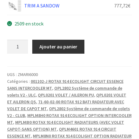
TRIM A SANDOW
777,72
€
2509 en stock
quantité
Ajouter au panier
de
RIVET
POP
ALU
UGS :
ZMARI6000
Catégories :
001102-J ROTAX 914 ECOLIGHT CIRCUIT ESSENCE
2.4X10
SANS INTERCOOLER MT
,
OPL2802 Système de commande de
TP
volets V2 - ULC
,
QPL0201 VOLET / AILERON PU
,
QPL0201 VOLET
ET AILERON QS
,
71-60-02-00 ROTAX 912 BATI RADIATEUR AVEC
VOLET DE CAPOT MT
,
OPL2802 Système de commande de volets
V2 - CLUB
,
MPLM8H0 ROTAX 914 ECOLIGHT OPTION INTERCOOLER
MT
,
MPLM8I0 ROTAX 914 ECOLIGHT RADIATEURS (AVEC VOLET
CAPOT-SANS OPTION) MT
,
QPLM4601 ROTAX 914 CIRCUIT
ESSENCE MT
,
MPLM8N0 ROTAX 914 ECOLIGHT OPTION RADIATEUR