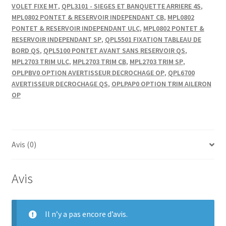
VOLET FIXE MT
,
QPL3101 - SIEGES ET BANQUETTE ARRIERE 4S
,
MPL0802 PONTET & RESERVOIR INDEPENDANT CB
,
MPL0802
PONTET & RESERVOIR INDEPENDANT ULC
,
MPL0802 PONTET &
RESERVOIR INDEPENDANT SP
,
QPL5501 FIXATION TABLEAU DE
BORD QS
,
QPL5100 PONTET AVANT SANS RESERVOIR QS
,
MPL2703 TRIM ULC
,
MPL2703 TRIM CB
,
MPL2703 TRIM SP
,
OPLPBV0 OPTION AVERTISSEUR DECROCHAGE OP
,
QPL6700
AVERTISSEUR DECROCHAGE QS
,
OPLPAP0 OPTION TRIM AILERON
OP
Avis (0)
Avis
Il n’y a pas encore d’avis.