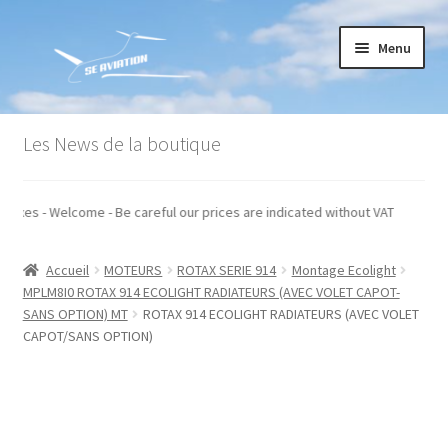
Aller
Aller
Menu
à
au
la
contenu
navigation
Accueil
Les News de la boutique
Commande
 hors taxes - Welcome - Be careful our prices are indicated without VAT
Conditions générales de vente
Accueil
MOTEURS
ROTAX SERIE 914
Montage Ecolight
Mon compte
MPLM8I0 ROTAX 914 ECOLIGHT RADIATEURS (AVEC VOLET CAPOT-
SANS OPTION) MT
ROTAX 914 ECOLIGHT RADIATEURS (AVEC VOLET
Paiement
CAPOT/SANS OPTION)
Panier
Recommandations techniques