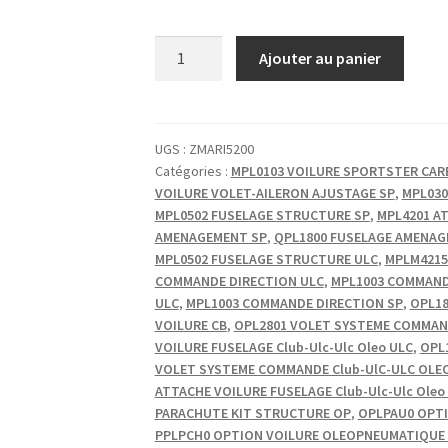
quantité
Ajouter au panier
de
RIVET
POP
ALU
UGS :
ZMARI5200
Catégories :
MPL0103 VOILURE SPORTSTER CAR
3.2X10
VOILURE VOLET-AILERON AJUSTAGE SP
,
MPL030
TP
MPL0502 FUSELAGE STRUCTURE SP
,
MPL4201 A
AMENAGEMENT SP
,
QPL1800 FUSELAGE AMENAG
MPL0502 FUSELAGE STRUCTURE ULC
,
MPLM4215
COMMANDE DIRECTION ULC
,
MPL1003 COMMAND
ULC
,
MPL1003 COMMANDE DIRECTION SP
,
OPL18
VOILURE CB
,
OPL2801 VOLET SYSTEME COMMAND
VOILURE FUSELAGE Club-Ulc-Ulc Oleo ULC
,
OPL
VOLET SYSTEME COMMANDE Club-UlC-ULC OLE
ATTACHE VOILURE FUSELAGE Club-Ulc-Ulc Oleo
PARACHUTE KIT STRUCTURE OP
,
OPLPAU0 OPTI
PPLPCH0 OPTION VOILURE OLEOPNEUMATIQUE 