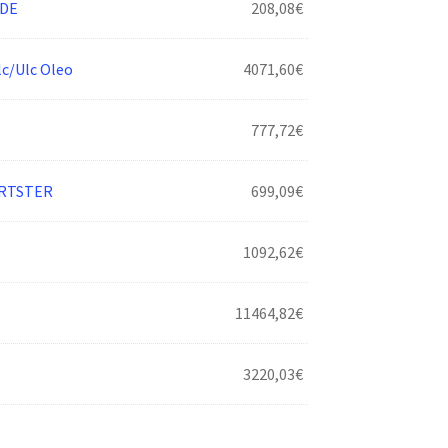
DE
208,08
€
/Ulc Oleo
4071,60
€
777,72
€
ORTSTER
699,09
€
1092,62
€
11464,82
€
3220,03
€