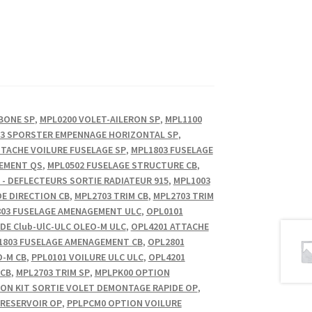
BONE SP
,
MPL0200 VOLET-AILERON SP
,
MPL1100
3 SPORSTER EMPENNAGE HORIZONTAL SP
,
TTACHE VOILURE FUSELAGE SP
,
MPL1803 FUSELAGE
EMENT QS
,
MPL0502 FUSELAGE STRUCTURE CB
,
 - DEFLECTEURS SORTIE RADIATEUR 915
,
MPL1003
E DIRECTION CB
,
MPL2703 TRIM CB
,
MPL2703 TRIM
03 FUSELAGE AMENAGEMENT ULC
,
OPL0101
E Club-UlC-ULC OLEO-M ULC
,
OPL4201 ATTACHE
1803 FUSELAGE AMENAGEMENT CB
,
OPL2801
O-M CB
,
PPL0101 VOILURE ULC ULC
,
OPL4201
 CB
,
MPL2703 TRIM SP
,
MPLPK00 OPTION
ON KIT SORTIE VOLET DEMONTAGE RAPIDE OP
,
RESERVOIR OP
,
PPLPCM0 OPTION VOILURE