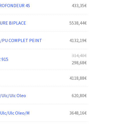
2223,48€.
ROFONDEUR 4S
433,35
€
URE BIPLACE
5538,44
€
/PU COMPLET PEINT
4132,19
€
Le
314,40
€
 915
prix
Le
298,68
€
initial
prix
était :
actuel
4118,88
€
314,40€.
est :
298,68€.
Ulc/Ulc Oleo
620,80
€
lc/Ulc Oleo/M
3648,16
€