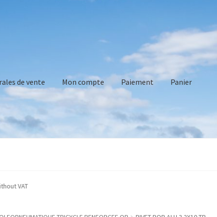
rales de vente
Mon compte
Paiement
Panier
vente
Mon compte
Paiement
Panier
Recommandations technique
e indicated without VAT