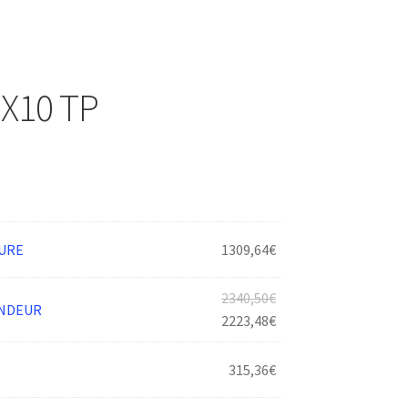
2X10 TP
URE
1309,64
€
Le
2340,50
€
ONDEUR
prix
Le
2223,48
€
initial
prix
était :
actuel
315,36
€
2340,50€.
est :