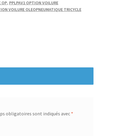
E OP
,
PPLPAV1 OPTION VOILURE
TION VOILURE OLEOPNEUMATIQUE TRICYCLE
s obligatoires sont indiqués avec
*