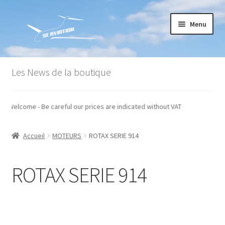
Aller
Aller
Menu
à
au
la
contenu
navigation
Accueil
Les News de la boutique
Commande
taxes - Welcome - Be careful our prices are indicated without VAT
Conditions générales de vente
Accueil
MOTEURS
ROTAX SERIE 914
Mon compte
Paiement
ROTAX SERIE 914
Panier
Recommandations techniques