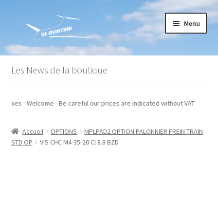
Aller
Aller
Menu
à
au
la
contenu
navigation
Accueil
Les News de la boutique
Commande
s hors taxes - Welcome - Be careful our prices are indicated without VAT
Conditions générales de vente
Accueil
OPTIONS
MPLPAD2 OPTION PALONNIER FREIN TRAIN
Mon compte
STD OP
VIS CHC M4-35-20 Cl 8.8 BZD
Paiement
Panier
Recommandations techniques