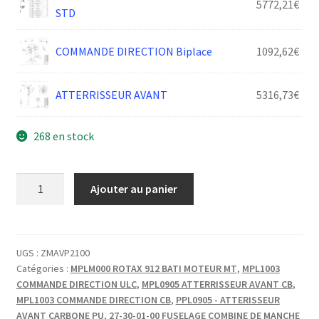
5772,21
€
STD
COMMANDE DIRECTION Biplace
1092,62
€
ATTERRISSEUR AVANT
5316,73
€
268 en stock
quantité
Ajouter au panier
de
VIS
CHC
M4-
UGS :
ZMAVP2100
Catégories :
MPLM000 ROTAX 912 BATI MOTEUR MT
,
MPL1003
35-
COMMANDE DIRECTION ULC
,
MPL0905 ATTERRISSEUR AVANT CB
,
20
MPL1003 COMMANDE DIRECTION CB
,
PPL0905 - ATTERISSEUR
Cl
AVANT CARBONE PU
,
27-30-01-00 FUSELAGE COMBINE DE MANCHE