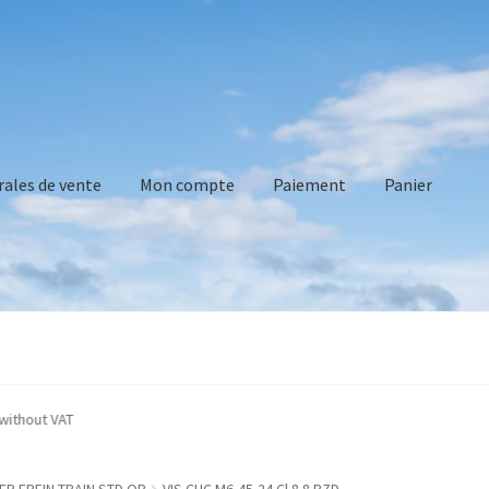
rales de vente
Mon compte
Paiement
Panier
vente
Mon compte
Paiement
Panier
Recommandations technique
are indicated without VAT