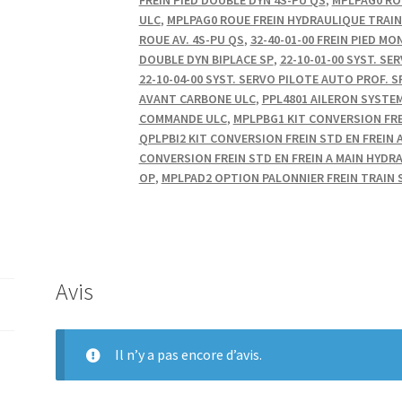
ULC
,
MPLPAG0 ROUE FREIN HYDRAULIQUE TRAIN
ROUE AV. 4S-PU QS
,
32-40-01-00 FREIN PIED MO
DOUBLE DYN BIPLACE SP
,
22-10-01-00 SYST. S
22-10-04-00 SYST. SERVO PILOTE AUTO PROF.
AVANT CARBONE ULC
,
PPL4801 AILERON SYSTE
COMMANDE ULC
,
MPLPBG1 KIT CONVERSION FRE
QPLPBI2 KIT CONVERSION FREIN STD EN FREIN 
CONVERSION FREIN STD EN FREIN A MAIN HYDR
OP
,
MPLPAD2 OPTION PALONNIER FREIN TRAIN 
Avis
Il n’y a pas encore d’avis.