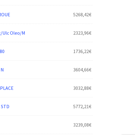
ROUE
5268,42
€
/Ulc Oleo/M
2323,96
€
80
1736,22
€
IN
3604,66
€
IPLACE
3032,88
€
 STD
5772,21
€
3239,08
€