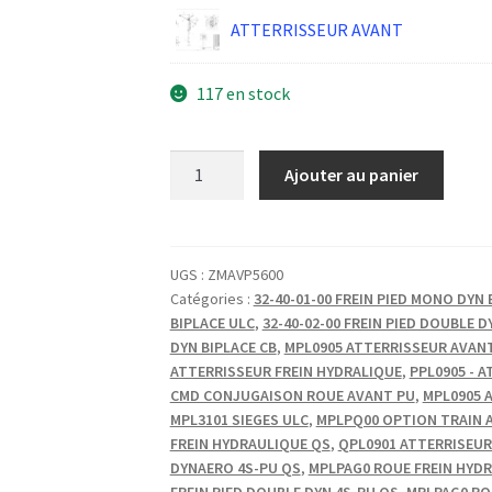
ATTERRISSEUR AVANT
117 en stock
quantité
Ajouter au panier
de
VIS
CHC
M6-
UGS :
ZMAVP5600
Catégories :
32-40-01-00 FREIN PIED MONO DYN 
45-
BIPLACE ULC
,
32-40-02-00 FREIN PIED DOUBLE D
24
DYN BIPLACE CB
,
MPL0905 ATTERRISSEUR AVAN
Cl
ATTERRISSEUR FREIN HYDRALIQUE
,
PPL0905 - 
8.8
CMD CONJUGAISON ROUE AVANT PU
,
MPL0905 
BZD
MPL3101 SIEGES ULC
,
MPLPQ00 OPTION TRAIN A
FREIN HYDRAULIQUE QS
,
QPL0901 ATTERRISEUR
DYNAERO 4S-PU QS
,
MPLPAG0 ROUE FREIN HYDR
FREIN PIED DOUBLE DYN 4S-PU QS
,
MPLPAG0 RO