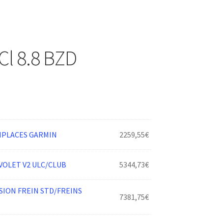
Cl 8.8 BZD
BIPLACES GARMIN
2259,55
€
VOLET V2 ULC/CLUB
5344,73
€
ION FREIN STD/FREINS
7381,75
€