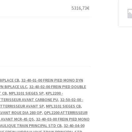
5316,73
€
BIPLACE CB
,
32-40-01-00 FREIN PIED MONO DYN
YN BIPLACE ULC
,
32-40-02-00 FREIN PIED DOUBLE
T CB
,
MPL3101 SIEGES SP
,
KPL2200 -
ATTERISSEUR AVANT CARBONE PU
,
32-50-02-00 -
ATTERRISSEUR AVANT SP
,
MPL3101 SIEGES CB
,
VANT ROUE DIA 280 OP
,
QPL2200 ATTERRISSEUR
 AVANT MCR-4S QS
,
32-40-03-00 FREIN PIED MONO
AULIQUE TRAIN PRINCIPAL STD CB
,
32-40-04-00
UE FREIN HYDRAULIQUE TRAIN PRINCIPAL STD