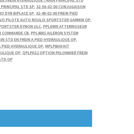
 PRINCIPAL STD SP
,
32-50-02-00 CONJUGAISON
NO DYN BIPLACE SP
,
32-40-02-00 FREIN PIED
ERVO PILOTE AUTO ROULIS SPORTSTER GARMIN OP
,
 SPORTSTER DYNON ULC
,
PPL0905 ATTERRISSEUR
M COMMANDE CB
,
PPL4801 AILERON SYSTEM
IN STD EN FREIN A PIED HYDRAULIQUE OP
,
A PIED HYDRAULIQUE OP
,
MPLPBH0 KIT
AULIQUE OP
,
QPLPAS2 OPTION PALONNIER FREIN
STD OP