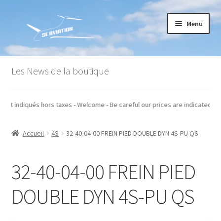
Aller
Aller
Menu
à
au
la
contenu
navigation
Accueil
Les News de la boutique
Commande
n nos prix sont indiqués hors taxes - Welcome - Be careful our prices are i
Conditions générales de vente
Accueil
4S
32-40-04-00 FREIN PIED DOUBLE DYN 4S-PU QS
Mon compte
Paiement
32-40-04-00 FREIN PIED
Panier
DOUBLE DYN 4S-PU QS
Recommandations techniques