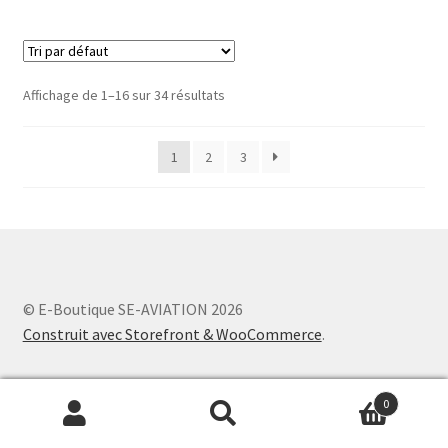
Affichage de 1–16 sur 34 résultats
1
2
3
© E-Boutique SE-AVIATION 2026
Construit avec Storefront & WooCommerce
.
0
Recherche
Recherche