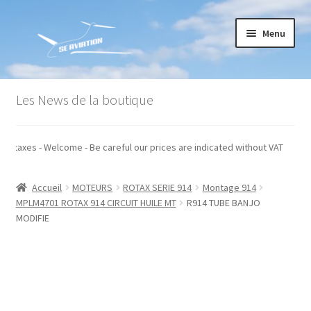
Aller
Aller
Menu
à
au
la
contenu
navigation
Accueil
Les News de la boutique
Commande
ués hors taxes - Welcome - Be careful our prices are indicated without VAT
Conditions générales de vente
Accueil
MOTEURS
ROTAX SERIE 914
Montage 914
Mon compte
MPLM4701 ROTAX 914 CIRCUIT HUILE MT
R914 TUBE BANJO
MODIFIE
Paiement
Panier
Recommandations techniques