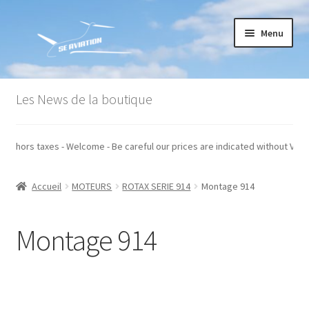
Aller
Aller
Menu
à
au
la
contenu
navigation
Accueil
Les News de la boutique
Commande
 sont indiqués hors taxes - Welcome - Be careful our prices are indicated w
Conditions générales de vente
Accueil
MOTEURS
ROTAX SERIE 914
Montage 914
Mon compte
Paiement
Montage 914
Panier
Recommandations techniques