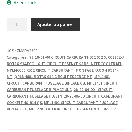
83 en stock
quantité
Ajouter au panier
de
RACCORD
AN
818
UGS :
ZMARA2300
Catégories :
73-10-01-00 CIRCUIT CARBURANT 912 912 S
,
001102-J
4D
ROTAX 914 ECOLIGHT CIRCUIT ESSENCE SANS INTERCOOLER MT
,
ECROU
MPLM6600 R912 CIRCUIT CARBURANT (MONTAGE FAÇON R914)
MT
,
QPLM4601 ROTAX 914 CIRCUIT ESSENCE MT
,
MPL1401
CIRCUIT CARBURANT FUSELAGE BIPLACE CB
,
MPL1401 CIRCUIT
CARBURANT FUSELAGE BIPLACE ULC
,
28-20-06-00 - CIRCUIT
CARBURANT FUSELAGE PU/914
,
28-20-06-00 CIRCUIT CARBURANT
COCKPIT 4S-914 QS
,
MPL1401 CIRCUIT CARBURANT FUSELAGE
BIPLACE SP
,
MPLP701 OPTION CIRCUIT ESSENCE VOILURE OP