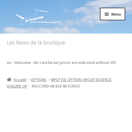
Aller
Aller
Menu
à
au
la
contenu
navigation
Accueil
Les News de la boutique
Commande
 hors taxes - Welcome - Be careful our prices are indicated without VAT
Conditions générales de vente
Accueil
OPTIONS
MPLP701 OPTION CIRCUIT ESSENCE
Mon compte
VOILURE OP
RACCORD AN 818 4D ECROU
Paiement
Panier
Recommandations techniques