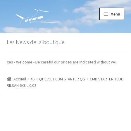
Aller
Aller
Menu
à
au
la
contenu
navigation
Accueil
Les News de la boutique
Commande
 hors taxes - Welcome - Be careful our prices are indicated without VAT
Conditions générales de vente
Accueil
4S
QPL1901 CDM STARTER QS
CMD STARTER TUBE
Mon compte
RILSAN 6X8 L:0.02
Paiement
Panier
Recommandations techniques