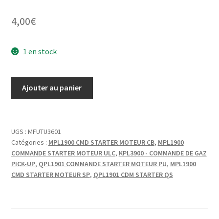
4,00
€
1 en stock
quantité
Ajouter au panier
de
CMD
STARTER
TUBE
UGS :
MFUTU3601
Catégories :
MPL1900 CMD STARTER MOTEUR CB
,
MPL1900
RILSAN
COMMANDE STARTER MOTEUR ULC
,
KPL3900 - COMMANDE DE GAZ
6X8
PICK-UP
,
QPL1901 COMMANDE STARTER MOTEUR PU
,
MPL1900
L:0.02
CMD STARTER MOTEUR SP
,
QPL1901 CDM STARTER QS