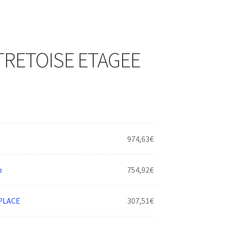
TRETOISE ETAGEE
974,63
€
p
754,92
€
PLACE
307,51
€