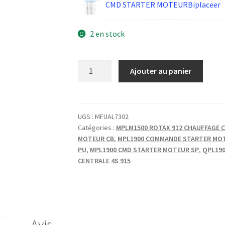
CMD STARTER MOTEURBiplaceer
2 en stock
quantité
Ajouter au panier
de
CMD
STARTER
ENTRETOISE
UGS :
MFUAL7302
Catégories :
MPLM1500 ROTAX 912 CHAUFFAGE C
ETAGEE
MOTEUR CB
,
MPL1900 COMMANDE STARTER MO
PU
,
MPL1900 CMD STARTER MOTEUR SP
,
QPL190
CENTRALE 4S 915
Avis