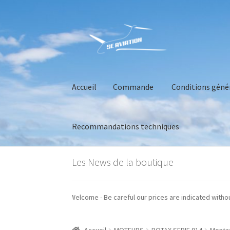
Aller
Aller
à
au
la
contenu
navigation
Accueil
Commande
Conditions géné
Recommandations techniques
Accueil
Commande
Conditions générales de 
Les News de la boutique
prix sont indiqués hors taxes - Welcome - Be careful our prices are indicate