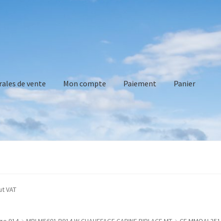
rales de vente
Mon compte
Paiement
Panier
vente
Mon compte
Paiement
Panier
Recommandations technique
d without VAT