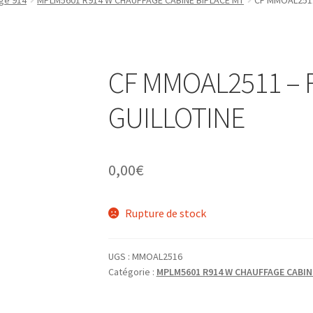
ge 914
MPLM5601 R914 W CHAUFFAGE CABINE BIPLACE MT
CF MMOAL2511
CF MMOAL2511 – 
GUILLOTINE
0,00
€
Rupture de stock
UGS :
MMOAL2516
Catégorie :
MPLM5601 R914 W CHAUFFAGE CABIN