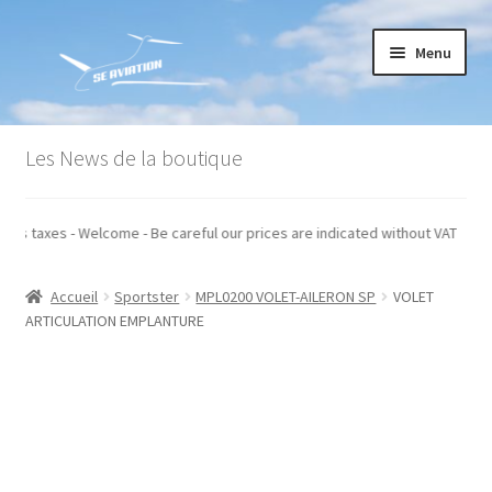
Aller
Aller
Menu
à
au
la
contenu
navigation
Accueil
Les News de la boutique
Commande
qués hors taxes - Welcome - Be careful our prices are indicated without VAT
Conditions générales de vente
Accueil
Sportster
MPL0200 VOLET-AILERON SP
VOLET
Mon compte
ARTICULATION EMPLANTURE
Paiement
Panier
Recommandations techniques