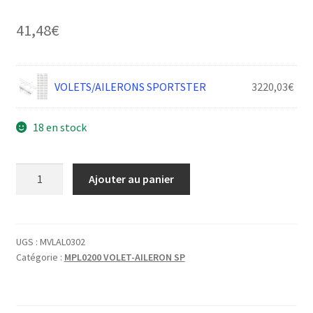
41,48
€
VOLETS/AILERONS SPORTSTER
3220,03
€
18 en stock
quantité
Ajouter au panier
de
VOLET
ARTICULATION
EMPLANTURE
UGS :
MVLAL0302
Catégorie :
MPL0200 VOLET-AILERON SP