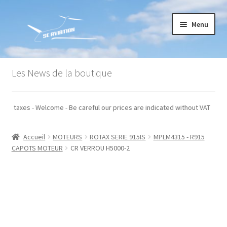
Aller
Aller
Menu
à
au
la
contenu
navigation
Accueil
Les News de la boutique
Commande
qués hors taxes - Welcome - Be careful our prices are indicated without VAT
Conditions générales de vente
Accueil
MOTEURS
ROTAX SERIE 915IS
MPLM4315 - R915
Mon compte
CAPOTS MOTEUR
CR VERROU H5000-2
Paiement
Panier
Recommandations techniques