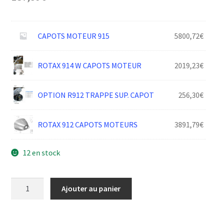
CAPOTS MOTEUR 915
5800,72
€
ROTAX 914 W CAPOTS MOTEUR
2019,23
€
OPTION R912 TRAPPE SUP. CAPOT
256,30
€
ROTAX 912 CAPOTS MOTEURS
3891,79
€
12 en stock
quantité
Ajouter au panier
de
CR