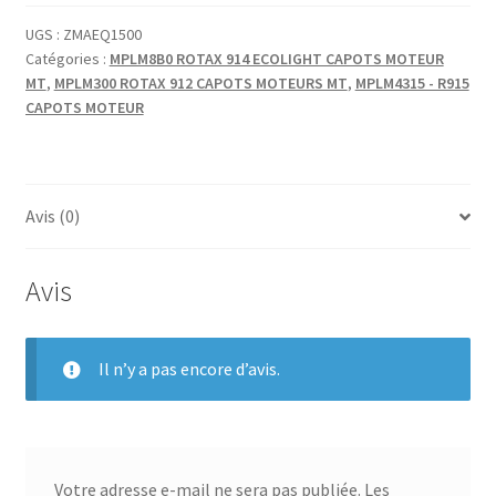
VERROU
H5000-
UGS :
ZMAEQ1500
Catégories :
MPLM8B0 ROTAX 914 ECOLIGHT CAPOTS MOTEUR
2
MT
,
MPLM300 ROTAX 912 CAPOTS MOTEURS MT
,
MPLM4315 - R915
CAPOTS MOTEUR
Avis (0)
Avis
Il n’y a pas encore d’avis.
Votre adresse e-mail ne sera pas publiée.
Les