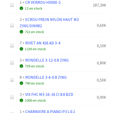
1 ×
CR VERROU H5000-2
187,39
€
12 en stock
3 ×
ECROU FREIN NYLON HAUT M3
0,60
€
ZING DIN982
722 en stock
7 ×
RIVET AN 426 AD 3-4
0,10
€
1230 en stock
3 ×
RONDELLE 3-12-0.8 ZING
0,80
€
739 en stock
8 ×
RONDELLE 3-6-0.8 ZING
0,50
€
790 en stock
3 ×
VIS FHC M3-16-16 Cl 8.8 BZD
0,90
€
1000 en stock
1 ×
CHARNIERE A PIANO P3 L:0.1