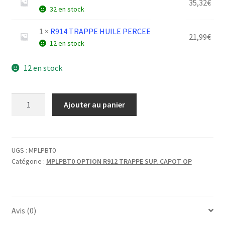
35,32
€
32 en stock
1 ×
R914 TRAPPE HUILE PERCEE
21,99
€
12 en stock
12 en stock
quantité
Ajouter au panier
de
OPTION
R912
TRAPPE
UGS :
MPLPBT0
Catégorie :
MPLPBT0 OPTION R912 TRAPPE SUP. CAPOT OP
SUP.
CAPOT
Avis (0)