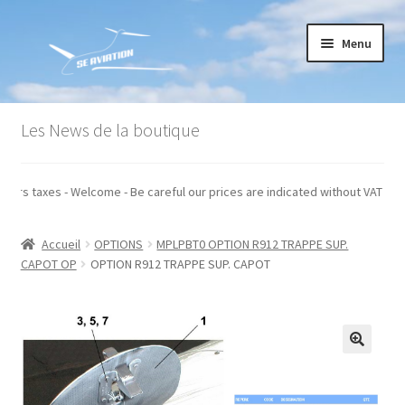
Aller
Aller
Menu
à
au
la
contenu
navigation
Accueil
Les News de la boutique
Commande
diqués hors taxes - Welcome - Be careful our prices are indicated without VA
Conditions générales de vente
Accueil
OPTIONS
MPLPBT0 OPTION R912 TRAPPE SUP.
Mon compte
CAPOT OP
OPTION R912 TRAPPE SUP. CAPOT
Paiement
Panier
Recommandations techniques