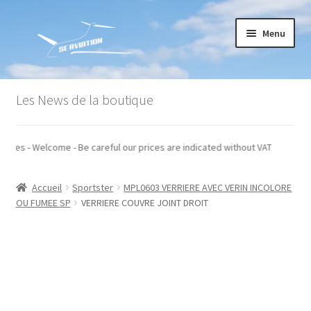
Aller
Aller
Menu
à
au
la
contenu
navigation
Accueil
Les News de la boutique
Commande
hors taxes - Welcome - Be careful our prices are indicated without VAT
Conditions générales de vente
Accueil
Sportster
MPL0603 VERRIERE AVEC VERIN INCOLORE
Mon compte
OU FUMEE SP
VERRIERE COUVRE JOINT DROIT
Paiement
Panier
Recommandations techniques