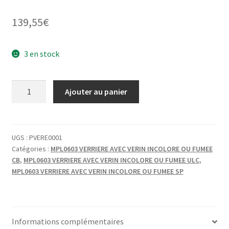
139,55
€
3 en stock
quantité
Ajouter au panier
de
VERRIERE
COUVRE
JOINT
UGS :
PVERE0001
Catégories :
MPL0603 VERRIERE AVEC VERIN INCOLORE OU FUMEE
DROIT
CB
,
MPL0603 VERRIERE AVEC VERIN INCOLORE OU FUMEE ULC
,
MPL0603 VERRIERE AVEC VERIN INCOLORE OU FUMEE SP
Informations complémentaires