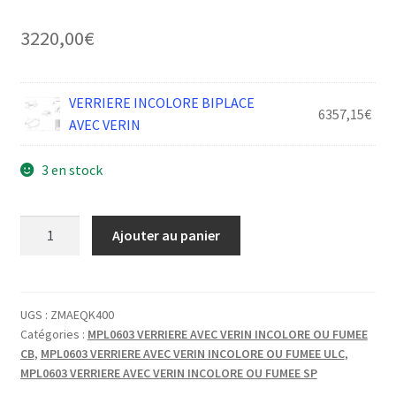
3220,00
€
VERRIERE INCOLORE BIPLACE
6357,15
€
AVEC VERIN
3 en stock
quantité
Ajouter au panier
de
MCR
VERRIERE
PLEXI
UGS :
ZMAEQK400
Catégories :
MPL0603 VERRIERE AVEC VERIN INCOLORE OU FUMEE
INCOLORE
CB
,
MPL0603 VERRIERE AVEC VERIN INCOLORE OU FUMEE ULC
,
MPL0603 VERRIERE AVEC VERIN INCOLORE OU FUMEE SP