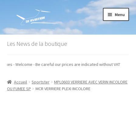
Aller
Aller
Menu
à
au
la
contenu
navigation
Accueil
Les News de la boutique
Commande
s hors taxes - Welcome - Be careful our prices are indicated without VAT
Conditions générales de vente
Accueil
Sportster
MPL0603 VERRIERE AVEC VERIN INCOLORE
Mon compte
OU FUMEE SP
MCR VERRIERE PLEXI INCOLORE
Paiement
Panier
Recommandations techniques