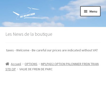
Aller
Aller
Menu
à
au
la
contenu
navigation
Accueil
Les News de la boutique
Commande
qués hors taxes - Welcome - Be careful our prices are indicated without VAT
Conditions générales de vente
Accueil
OPTIONS
MPLPAD2 OPTION PALONNIER FREIN TRAIN
Mon compte
STD OP
VALVE DE FREIN DE PARC
Paiement
Panier
Recommandations techniques