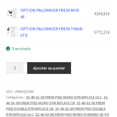
OPTION PALONNIER FREIN MCR
4294,81
€
4S
OPTION PALONNIER FREIN TRAIN
5772,21
€
STD
5 en stock
quantité
Ajouter au panier
de
VALVE
DE
FREIN
UGS :
ZMAEQ5200
Catégories :
32-40-01-00 FREIN PIED MONO DYN BIPLACE ULC
,
32-
DE
40-01-00 FREIN PIED MONO DYN BIPLACE CB
,
32-40-02-00 FREIN
PARC
PIED DOUBLE DYN BIPLACE CB
,
32-40-02-00 FREIN PIED DOUBLE
DYN BIPLACE ULC
,
32-40-03-00 FREIN PIED MONO DYNAERO 4S-PU