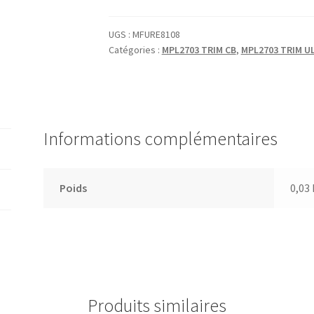
SUPPORT
AVANT
UGS :
MFURE8108
Catégories :
MPL2703 TRIM CB
,
MPL2703 TRIM U
Informations complémentaires
Poids
0,03
Produits similaires