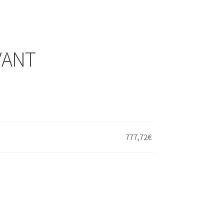
VANT
777,72
€