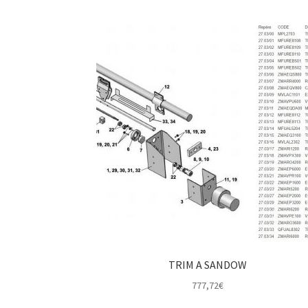
TRIM A SANDOW
777,72
€