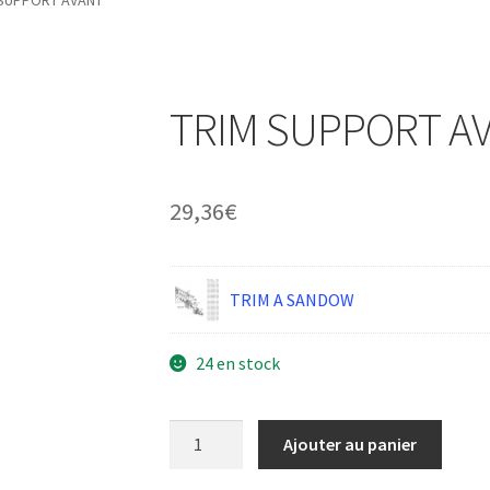
 SUPPORT AVANT
TRIM SUPPORT A
29,36
€
TRIM A SANDOW
24 en stock
quantité
Ajouter au panier
de
TRIM