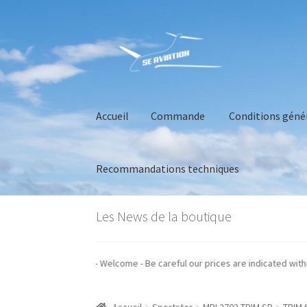
Aller
Aller
à
au
la
contenu
navigation
Accueil
Commande
Conditions géné
Recommandations techniques
Accueil
Commande
Conditions générales de 
Les News de la boutique
s prix sont indiqués hors taxes - Welcome - Be careful our prices are indica