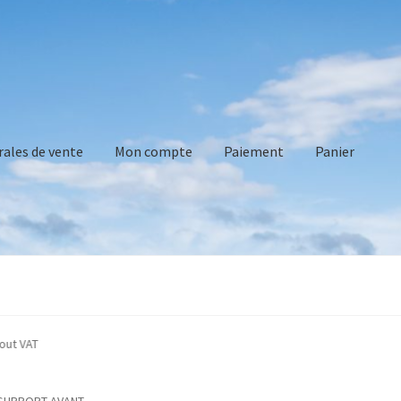
rales de vente
Mon compte
Paiement
Panier
vente
Mon compte
Paiement
Panier
Recommandations technique
ted without VAT