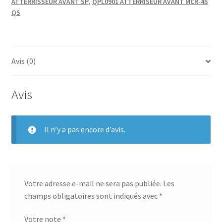
ATTERRISSEUR AVANT SP
,
QPL0901 ATTERRISEUR AVANT MCR-4S
D46
QS
280
Avis (0)
Avis
Il n’y a pas encore d’avis.
Votre adresse e-mail ne sera pas publiée.
Les
champs obligatoires sont indiqués avec
*
Votre note
*