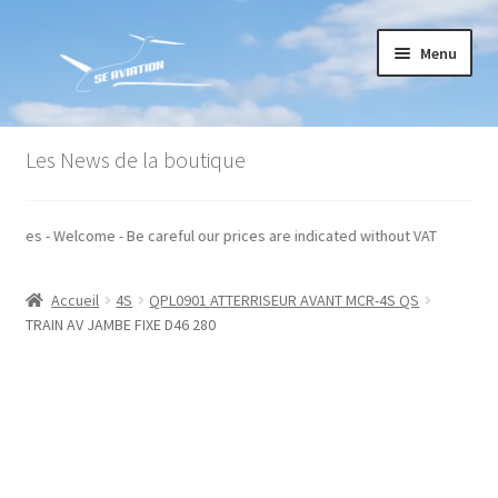
Aller
Aller
Menu
à
au
la
contenu
navigation
Accueil
Les News de la boutique
Commande
 hors taxes - Welcome - Be careful our prices are indicated without VAT
Conditions générales de vente
Accueil
4S
QPL0901 ATTERRISEUR AVANT MCR-4S QS
Mon compte
TRAIN AV JAMBE FIXE D46 280
Paiement
Panier
Recommandations techniques