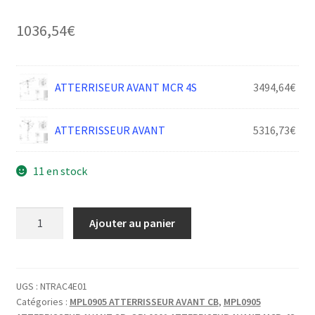
1036,54
€
ATTERRISEUR AVANT MCR 4S
3494,64
€
ATTERRISSEUR AVANT
5316,73
€
11 en stock
quantité
Ajouter au panier
de
TRAIN
AV
JAMBE
UGS :
NTRAC4E01
Catégories :
MPL0905 ATTERRISSEUR AVANT CB
,
MPL0905
FIXE