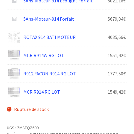
5Ans-Moteur-914 Ecolight Forfait
5021,16
€
5Ans-Moteur-914 Forfait
5679,04
€
ROTAX 914 BATI MOTEUR
4035,66
€
MCR R914W RG LOT
1551,42
€
R912 FACON R914 RG LOT
1777,50
€
MCR R914 RG LOT
1549,42
€
Rupture de stock
UGS :
ZMAEQZ600