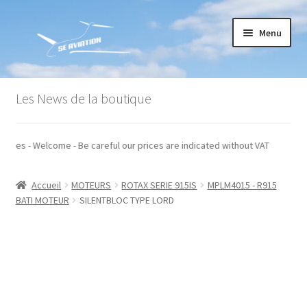
Aller
Aller
Menu
à
au
la
contenu
navigation
Accueil
Les News de la boutique
Commande
 hors taxes - Welcome - Be careful our prices are indicated without VAT
Conditions générales de vente
Accueil
MOTEURS
ROTAX SERIE 915IS
MPLM4015 - R915
Mon compte
BATI MOTEUR
SILENTBLOC TYPE LORD
Paiement
Panier
Recommandations techniques