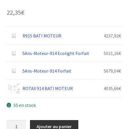
22,35
€
R915 BATI MOTEUR
4237,92
€
5Ans-Moteur-914 Ecolight Forfait
5021,16
€
5Ans-Moteur-914 Forfait
5679,04
€
ROTAX 914 BATI MOTEUR
4035,66
€
55 en stock
quantité
Ajouter au panier