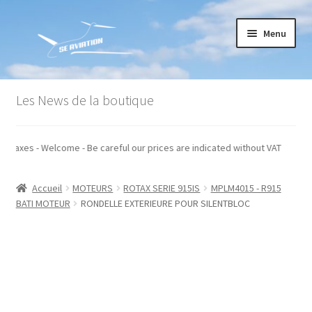
Aller
Aller
Menu
à
au
la
contenu
navigation
Accueil
Les News de la boutique
Commande
s hors taxes - Welcome - Be careful our prices are indicated without VAT
Conditions générales de vente
Accueil
MOTEURS
ROTAX SERIE 915IS
MPLM4015 - R915
Mon compte
BATI MOTEUR
RONDELLE EXTERIEURE POUR SILENTBLOC
Paiement
Panier
Recommandations techniques