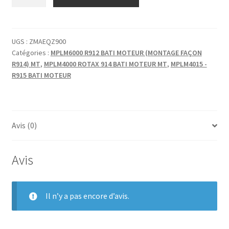
de
RONDELLE
EXTERIEURE
POUR
UGS :
ZMAEQZ900
Catégories :
MPLM6000 R912 BATI MOTEUR (MONTAGE FAÇON
SILENTBLOC
R914) MT
,
MPLM4000 ROTAX 914 BATI MOTEUR MT
,
MPLM4015 -
R915 BATI MOTEUR
Avis (0)
Avis
Il n’y a pas encore d’avis.