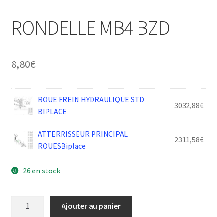
RONDELLE MB4 BZD
8,80
€
ROUE FREIN HYDRAULIQUE STD
3032,88
€
BIPLACE
ATTERRISSEUR PRINCIPAL
2311,58
€
ROUESBiplace
26 en stock
quantité
Ajouter au panier
de