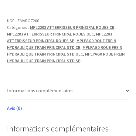
RONDELLE
MB4
BZD
UGS :
ZMARO7200
Catégories :
MPL2203 ATTERRISSEUR PRINCIPAL ROUES CB
,
MPL2203 ATTERRISSEUR PRINCIPAL ROUES ULC
,
MPL2203
ATTERRISSEUR PRINCIPAL ROUES SP
,
MPLPAG0 ROUE FREIN
HYDRAULIQUE TRAIN PRINCIPAL STD CB
,
MPLPAG0 ROUE FREIN
HYDRAULIQUE TRAIN PRINCIPAL STD ULC
,
MPLPAG0 ROUE FREIN
HYDRAULIQUE TRAIN PRINCIPAL STD SP
Informations complémentaires
Avis (0)
Informations complémentaires