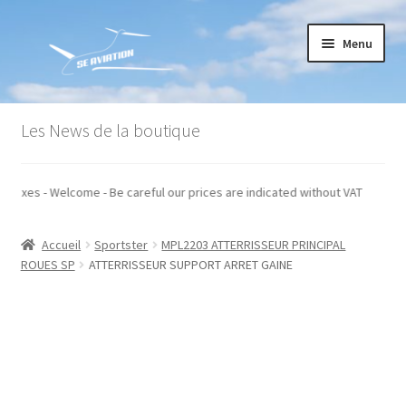
Aller
Aller
Menu
à
au
la
contenu
navigation
Accueil
Les News de la boutique
Commande
s hors taxes - Welcome - Be careful our prices are indicated without VAT
Conditions générales de vente
Accueil
Sportster
MPL2203 ATTERRISSEUR PRINCIPAL
Mon compte
ROUES SP
ATTERRISSEUR SUPPORT ARRET GAINE
Paiement
Panier
Recommandations techniques