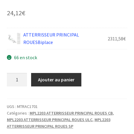
24,12
€
ATTERRISSEUR PRINCIPAL
2311,58
€
ROUESBiplace
66 en stock
quantité
Ajouter au panier
de
ATTERRISSEUR
SUPPORT
ARRET
UGS :
MTRAC1701
Catégories :
MPL2203 ATTERRISSEUR PRINCIPAL ROUES CB
,
GAINE
MPL2203 ATTERRISSEUR PRINCIPAL ROUES ULC
,
MPL2203
ATTERRISSEUR PRINCIPAL ROUES SP