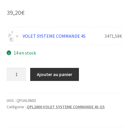
39,20
€
VOLET SYSTEME COMMANDE 4S
3471,58
€
14 en stock
quantité
Ajouter au panier
de
PETITE
PATTE
MOTEUR
UGS :
QFUAL0602
Catégorie :
QPL2800 VOLET SYSTEME COMMANDE 4S QS
VOLET
4S