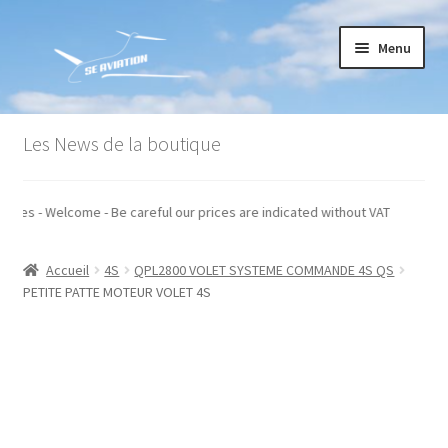
Aller
Aller
Menu
à
au
la
contenu
navigation
Accueil
Les News de la boutique
Commande
hors taxes - Welcome - Be careful our prices are indicated without VAT
Conditions générales de vente
Accueil
4S
QPL2800 VOLET SYSTEME COMMANDE 4S QS
Mon compte
PETITE PATTE MOTEUR VOLET 4S
Paiement
Panier
Recommandations techniques