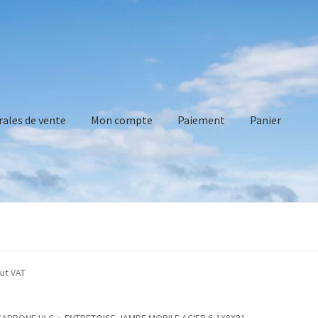
rales de vente
Mon compte
Paiement
Panier
vente
Mon compte
Paiement
Panier
Recommandations technique
cated without VAT