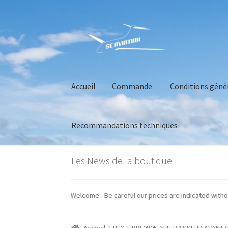
Aller
Aller
à
au
la
contenu
navigation
Accueil
Commande
Conditions géné
Recommandations techniques
Accueil
Commande
Conditions générales de 
Les News de la boutique
os prix sont indiqués hors taxes - Welcome - Be careful our prices are indi