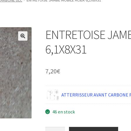
CARBONE ULC
ENTRETOISE JAMBE MOBILE ACIER 6,1X8X31
ENTRETOISE JAMB
6,1X8X31
7,20
€
ATTERRISSEUR AVANT CARBONE 
46 en stock
quantité