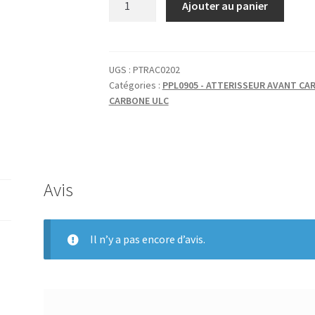
Ajouter au panier
de
ENTRETOISE
JAMBE
MOBILE
UGS :
PTRAC0202
Catégories :
PPL0905 - ATTERISSEUR AVANT CA
ACIER
CARBONE ULC
6,1X8X31
Avis
Il n’y a pas encore d’avis.