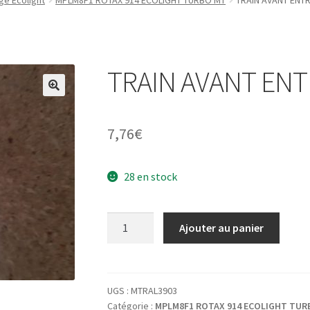
e Ecolight
MPLM8F1 ROTAX 914 ECOLIGHT TURBO MT
TRAIN AVANT ENTR
TRAIN AVANT ENTR
7,76
€
28 en stock
quantité
Ajouter au panier
de
TRAIN
AVANT
ENTRETOISE
UGS :
MTRAL3903
Catégorie :
MPLM8F1 ROTAX 914 ECOLIGHT TUR
6X10