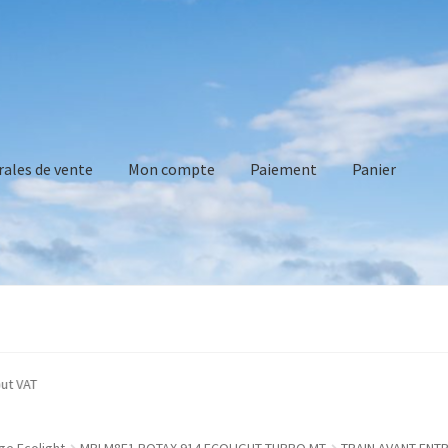
rales de vente
Mon compte
Paiement
Panier
vente
Mon compte
Paiement
Panier
Recommandations technique
ated without VAT