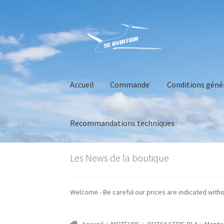
Aller
Aller
à
au
la
contenu
navigation
Accueil
Commande
Conditions géné
Recommandations techniques
Accueil
Commande
Conditions générales de 
Les News de la boutique
os prix sont indiqués hors taxes - Welcome - Be careful our prices are indic