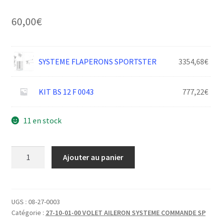
60,00
€
SYSTEME FLAPERONS SPORTSTER
3354,68
€
KIT BS 12 F 0043
777,22
€
11 en stock
quantité
Ajouter au panier
de
ECROU
BRONZE
CHARIOT
UGS :
08-27-0003
Catégorie :
27-10-01-00 VOLET AILERON SYSTEME COMMANDE SP
VOLET