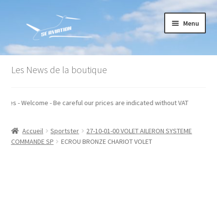
Aller
Aller
Menu
à
au
la
contenu
navigation
Accueil
Les News de la boutique
Commande
hors taxes - Welcome - Be careful our prices are indicated without VAT
Conditions générales de vente
Accueil
Sportster
27-10-01-00 VOLET AILERON SYSTEME
Mon compte
COMMANDE SP
ECROU BRONZE CHARIOT VOLET
Paiement
Panier
Recommandations techniques