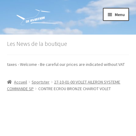
Aller
Aller
Menu
à
au
la
contenu
navigation
Accueil
Les News de la boutique
Commande
és hors taxes - Welcome - Be careful our prices are indicated without VAT
Conditions générales de vente
Accueil
Sportster
27-10-01-00 VOLET AILERON SYSTEME
Mon compte
COMMANDE SP
CONTRE ECROU BRONZE CHARIOT VOLET
Paiement
Panier
Recommandations techniques