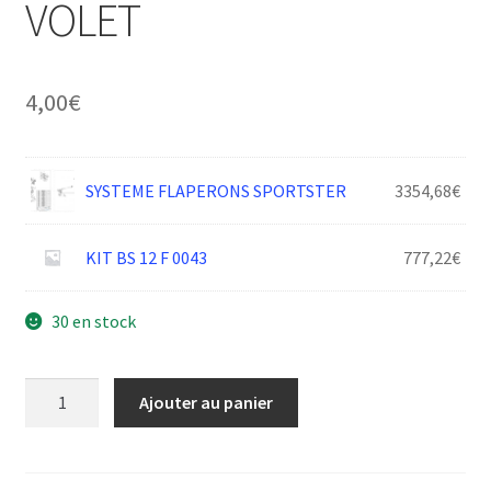
VOLET
4,00
€
SYSTEME FLAPERONS SPORTSTER
3354,68
€
KIT BS 12 F 0043
777,22
€
30 en stock
quantité
Ajouter au panier
de
CONTRE
ECROU