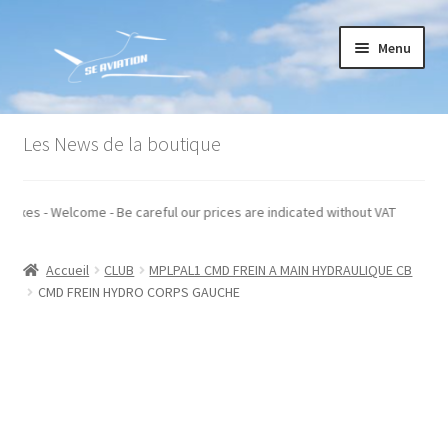
Aller
Aller
Menu
à
au
la
contenu
navigation
Accueil
Les News de la boutique
Commande
 hors taxes - Welcome - Be careful our prices are indicated without VAT
Conditions générales de vente
Accueil
CLUB
MPLPAL1 CMD FREIN A MAIN HYDRAULIQUE CB
Mon compte
CMD FREIN HYDRO CORPS GAUCHE
Paiement
Panier
Recommandations techniques