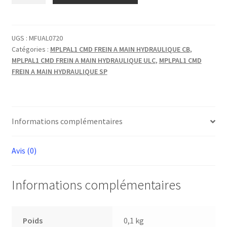
CMD
FREIN
HYDRO
UGS :
MFUAL0720
Catégories :
MPLPAL1 CMD FREIN A MAIN HYDRAULIQUE CB
,
CORPS
MPLPAL1 CMD FREIN A MAIN HYDRAULIQUE ULC
,
MPLPAL1 CMD
GAUCHE
FREIN A MAIN HYDRAULIQUE SP
Informations complémentaires
Avis (0)
Informations complémentaires
Poids
0,1 kg