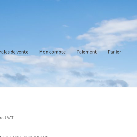
rales de vente
Mon compte
Paiement
Panier
vente
Mon compte
Paiement
Panier
Recommandations technique
ated without VAT