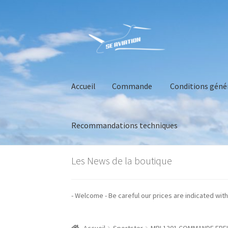
Aller
Aller
à
au
la
contenu
navigation
Accueil
Commande
Conditions géné
Recommandations techniques
Accueil
Commande
Conditions générales de 
Les News de la boutique
os prix sont indiqués hors taxes - Welcome - Be careful our prices are indic