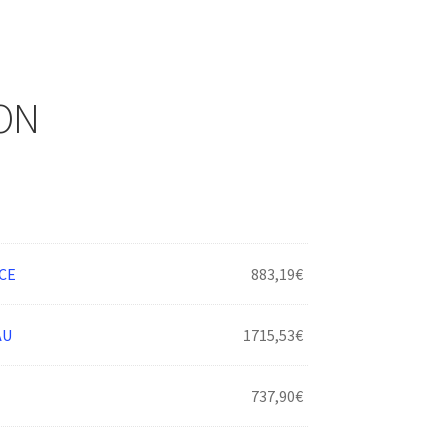
ON
CE
883,19
€
AU
1715,53
€
737,90
€