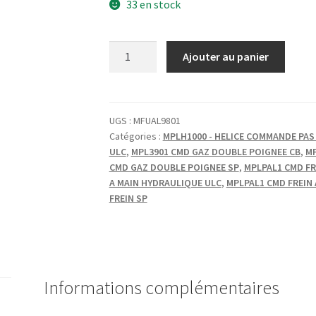
33 en stock
quantité
Ajouter au panier
de
CMD
FREIN
BOUTON
UGS :
MFUAL9801
Catégories :
MPLH1000 - HELICE COMMANDE PAS 
ULC
,
MPL3901 CMD GAZ DOUBLE POIGNEE CB
,
MP
CMD GAZ DOUBLE POIGNEE SP
,
MPLPAL1 CMD FR
A MAIN HYDRAULIQUE ULC
,
MPLPAL1 CMD FREIN
FREIN SP
Informations complémentaires