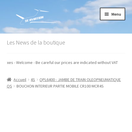
Aller
Aller
Menu
à
au
la
contenu
navigation
Accueil
Les News de la boutique
Commande
s hors taxes - Welcome - Be careful our prices are indicated without VAT
Conditions générales de vente
Accueil
4S
QPL6400 - JAMBE DE TRAIN OLEOPNEUMATIQUE
Mon compte
QS
BOUCHON INTERIEUR PARTIE MOBILE CR100 MCR4S
Paiement
Panier
Recommandations techniques