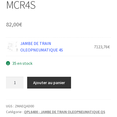
MCR4S
82,00
€
JAMBE DE TRAIN
7123,76
€
OLEOPNEUMATIQUE 4S
35 en stock
quantité
Ajouter au panier
de
BOUCHON
INTERIEUR
PARTIE
UGS :
ZMAEQAD00
Catégorie :
QPL6400 - JAMBE DE TRAIN OLEOPNEUMATIQUE QS
MOBILE