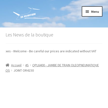
Aller
Aller
Menu
à
au
la
contenu
navigation
Accueil
Les News de la boutique
Commande
s hors taxes - Welcome - Be careful our prices are indicated without VAT
Conditions générales de vente
Accueil
4S
QPL6400 - JAMBE DE TRAIN OLEOPNEUMATIQUE
Mon compte
QS
JOINT OR4150
Paiement
Panier
Recommandations techniques