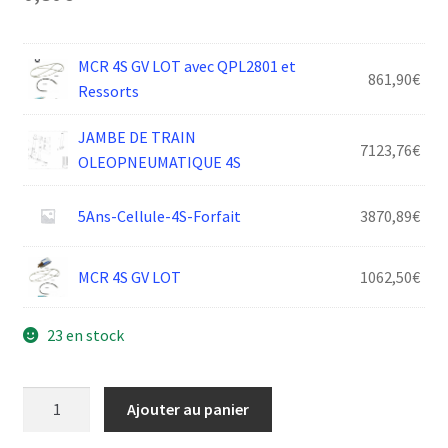
MCR 4S GV LOT avec QPL2801 et
861,90
€
Ressorts
JAMBE DE TRAIN
7123,76
€
OLEOPNEUMATIQUE 4S
5Ans-Cellule-4S-Forfait
3870,89
€
MCR 4S GV LOT
1062,50
€
23 en stock
quantité
Ajouter au panier
de
JOINT