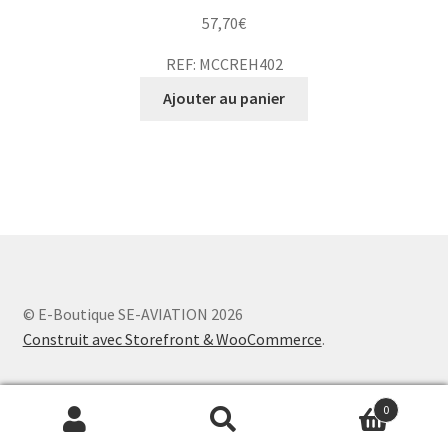
57,70
€
REF: MCCREH402
Ajouter au panier
© E-Boutique SE-AVIATION 2026
Construit avec Storefront & WooCommerce
.
0
Recherche
Recherche