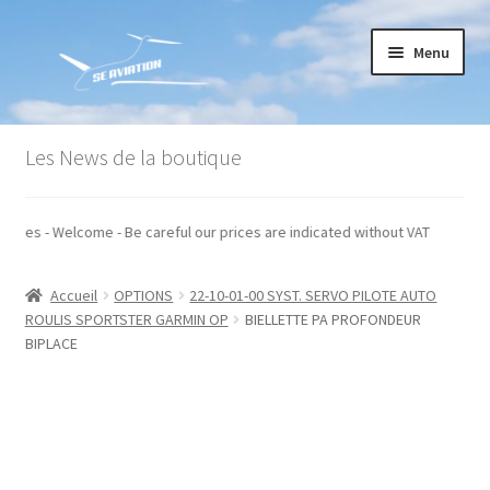
Aller
Aller
Menu
à
au
la
contenu
navigation
Accueil
Les News de la boutique
Commande
 hors taxes - Welcome - Be careful our prices are indicated without VAT
Conditions générales de vente
Accueil
OPTIONS
22-10-01-00 SYST. SERVO PILOTE AUTO
Mon compte
ROULIS SPORTSTER GARMIN OP
BIELLETTE PA PROFONDEUR
BIPLACE
Paiement
Panier
Recommandations techniques