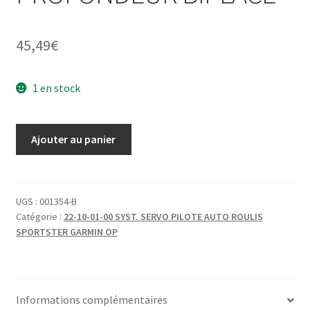
45,49
€
1 en stock
quantité
Ajouter au panier
de
BIELLETTE
PA
PROFONDEUR
UGS :
001354-B
Catégorie :
22-10-01-00 SYST. SERVO PILOTE AUTO ROULIS
BIPLACE
SPORTSTER GARMIN OP
Informations complémentaires